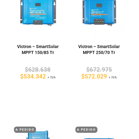
Victron – SmartSolar
Victron – SmartSolar
MPPT 150/85 Tr
MPPT 250/70 Tr
El
El
$
628.638
$
672.975
El
precio
El
precio
$
534.342
$
572.029
+ IVA
+ IVA
precio
original
precio
original
actual
era:
actual
era:
es:
$628.638.
es:
$672.975
$534.342.
$572.029.
A PEDIDO
A PEDIDO