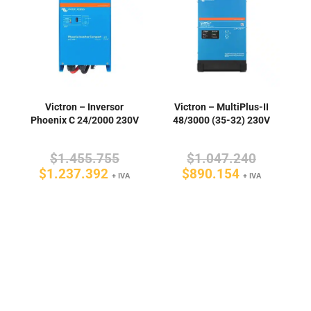
Victron – Inversor
Victron – MultiPlus-II
Phoenix C 24/2000 230V
48/3000 (35-32) 230V
El
El
$
1.455.755
$
1.047.240
El
precio
El
precio
$
1.237.392
$
890.154
+ IVA
+ IVA
precio
original
precio
original
actual
era:
actual
era:
es:
$1.455.755.
es:
$1.047.2
$1.237.392.
$890.154.