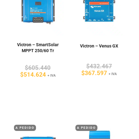
Victron – SmartSolar
Victron – Venus GX
MPPT 250/60 Tr
El
$
432.467
El
$
605.440
El
precio
$
367.597
El
precio
$
514.624
+ IVA
+ IVA
precio
original
precio
original
actual
era:
actual
era:
es:
$432.467
es:
$605.440.
$367.597.
$514.624.
A PEDIDO
A PEDIDO