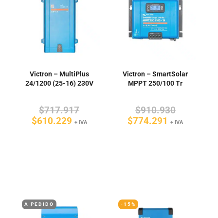
Victron – MultiPlus
Victron – SmartSolar
24/1200 (25-16) 230V
MPPT 250/100 Tr
El
El
$
717.917
$
910.930
El
precio
El
precio
$
610.229
$
774.291
+ IVA
+ IVA
precio
original
precio
original
actual
era:
actual
era:
es:
$717.917.
es:
$910.930
$610.229.
$774.291.
A PEDIDO
-15%