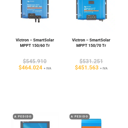
Victron – SmartSolar
Victron – SmartSolar
MPPT 150/60 Tr
MPPT 150/70 Tr
El
El
$
545.910
$
531.251
El
precio
El
precio
$
464.024
$
451.563
+ IVA
+ IVA
precio
original
precio
original
actual
era:
actual
era:
es:
$545.910.
es:
$531.251
$464.024.
$451.563.
A PEDIDO
A PEDIDO