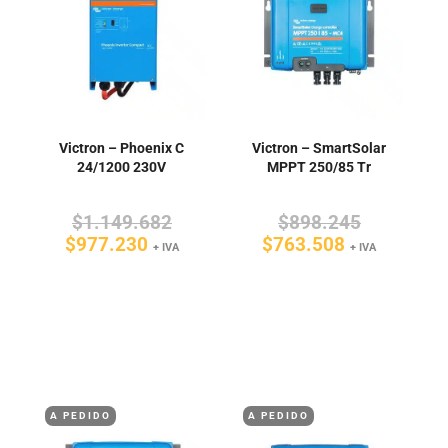
Victron – Phoenix C
Victron – SmartSolar
24/1200 230V
MPPT 250/85 Tr
El
El
$
1.149.682
$
898.245
El
precio
El
precio
$
977.230
$
763.508
+ IVA
+ IVA
precio
original
precio
original
actual
era:
actual
era:
es:
$1.149.682.
es:
$898.245
$977.230.
$763.508.
A PEDIDO
A PEDIDO