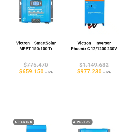
Victron – SmartSolar
Victron – Inversor
MPPT 150/100 Tr
Phoenix C 12/1200 230V
El
El
$
775.470
$
1.149.682
El
precio
El
precio
$
659.150
$
977.230
+ IVA
+ IVA
precio
original
precio
original
actual
era:
actual
era:
es:
$775.470.
es:
$1.149.6
$659.150.
$977.230.
A PEDIDO
A PEDIDO