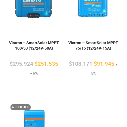
Victron – SmartSolar MPPT
Victron – SmartSolar MPPT
100/50 (12/24V-50A)
75/15 (12/24V-15A)
El
El
El
El
$
295.924
$
251.535
$
108.171
$
91.945
+
precio
precio
precio
preci
+ IVA
IVA
original
actual
original
actua
era:
es:
era:
es:
$295.924.
$251.535.
$108.171.
$91.
A PEDIDO