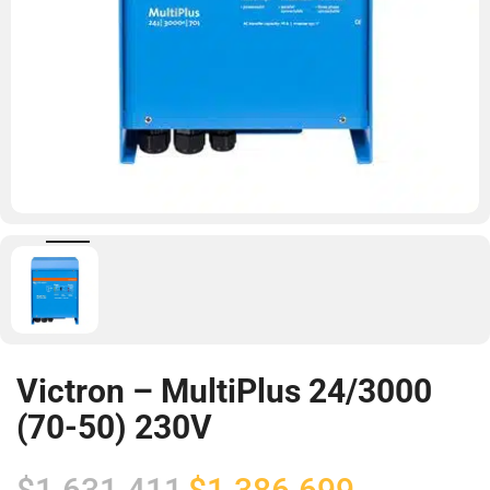
Victron – MultiPlus 24/3000
(70-50) 230V
El
El