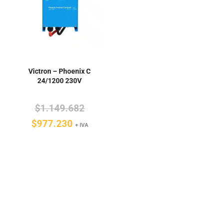
Victron – Phoenix C
24/1200 230V
El
$
1.149.682
El
precio
$
977.230
+ IVA
precio
original
actual
era:
es:
$1.149.682.
$977.230.