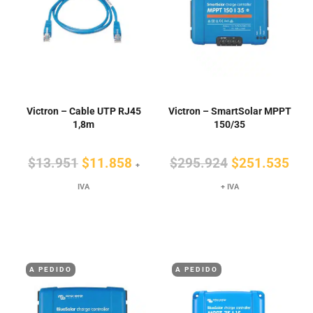
Victron – Cable UTP RJ45
Victron – SmartSolar MPPT
1,8m
150/35
El
El
El
El
$
13.951
$
11.858
$
295.924
$
251.535
+
precio
precio
precio
pre
IVA
+ IVA
original
actual
original
actu
era:
es:
era:
es:
$13.951.
$11.858.
$295.924.
$25
A PEDIDO
A PEDIDO