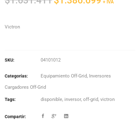
$
1.631.411
$
1.386.699
+ IVA
precio
precio
original
actual
era:
es:
Victron
$1.631.411.
$1.386.699.
04101012
SKU:
Equipamiento Off-Grid
,
Inversores
Categorías:
Cargadores Off-Grid
disponible
,
inversor
,
off-grid
,
victron
Tags:
Compartir: