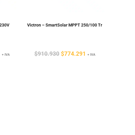
 230V
Victron – SmartSolar MPPT 250/100 Tr
El
El
El
1
$
910.930
$
774.291
+ IVA
+ IVA
precio
precio
precio
actual
original
actual
es:
era:
es:
95.
$889.521.
$910.930.
$774.291.