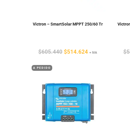
Victron – SmartSolar MPPT 250/60 Tr
Victro
El
El
$
605.440
$
514.624
$
5
+ IVA
precio
precio
A PEDIDO
original
actual
era:
es:
$605.440.
$514.624.