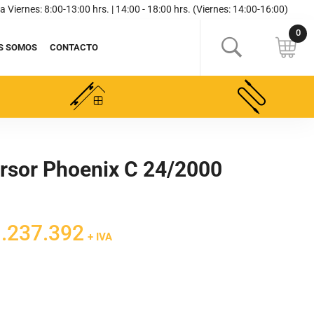
a Viernes: 8:00-13:00 hrs. | 14:00 - 18:00 hrs. (Viernes: 14:00-16:00)
S SOMOS
CONTACTO
ersor Phoenix C 24/2000
El
.237.392
+ IVA
cio
precio
inal
actual
es:
455.755.
$1.237.392.