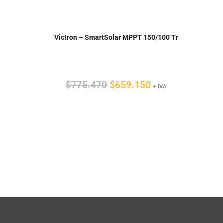
Victron – SmartSolar MPPT 150/100 Tr
El
El
$
775.470
$
659.150
+ IVA
precio
precio
original
actual
era:
es:
$775.470.
$659.150.