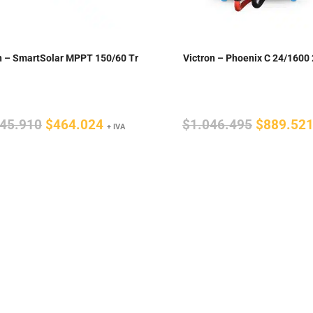
n – SmartSolar MPPT 150/60 Tr
Victron – Phoenix C 24/1600
El
El
El
45.910
$
464.024
$
1.046.495
$
889.52
+ IVA
precio
precio
precio
original
actual
original
era:
es:
era:
$545.910.
$464.024.
$1.046.4