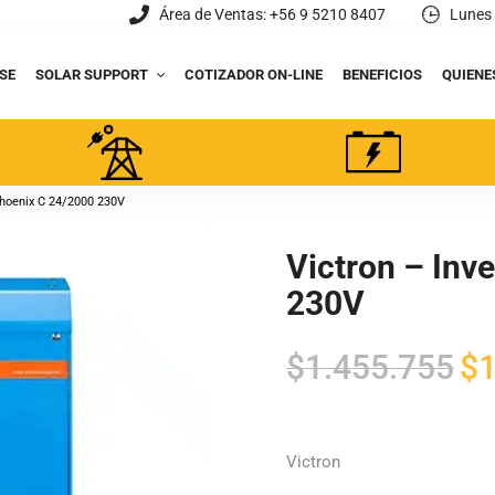
Área de Ventas: +56 9 5210 8407
Lunes 
SE
SOLAR SUPPORT
COTIZADOR ON-LINE
BENEFICIOS
QUIENE
Phoenix C 24/2000 230V
Victron – Inv
230V
El
$
1.455.755
$
1
pre
orig
era:
Victron
$1.