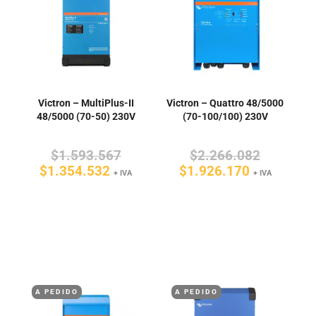
Victron – MultiPlus-II
Victron – Quattro 48/5000
48/5000 (70-50) 230V
(70-100/100) 230V
El
El
$
1.593.567
$
2.266.082
El
precio
El
precio
$
1.354.532
$
1.926.170
+ IVA
+ IVA
precio
original
precio
original
actual
era:
actual
era:
es:
$1.593.567.
es:
$2.266.0
$1.354.532.
$1.926.17
A PEDIDO
A PEDIDO