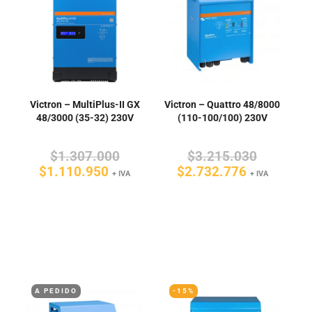
Victron – Quattro 48/8000
Victron – MultiPlus-II GX
(110-100/100) 230V
48/3000 (35-32) 230V
El
El
$
3.215.030
$
1.307.000
El
precio
El
precio
$
2.732.776
$
1.110.950
+ IVA
+ IVA
precio
original
precio
original
actual
era:
actual
era:
es:
$3.215.0
es:
$1.307.000.
$2.732.77
$1.110.950.
A PEDIDO
-15%