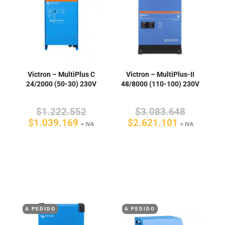
Victron – MultiPlus C
Victron – MultiPlus-II
24/2000 (50-30) 230V
48/8000 (110-100) 230V
El
El
$
1.222.552
$
3.083.648
El
precio
El
precio
$
1.039.169
$
2.621.101
+ IVA
+ IVA
precio
original
precio
original
actual
era:
actual
era:
es:
$1.222.552.
es:
$3.083.6
$1.039.169.
$2.621.10
A PEDIDO
A PEDIDO