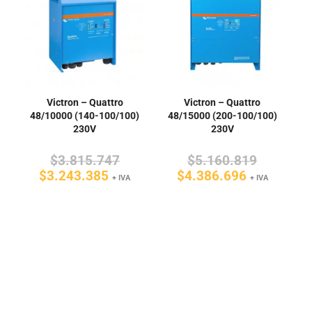
Victron – Quattro
Victron – Quattro
48/10000 (140-100/100)
48/15000 (200-100/100)
230V
230V
El
El
$
3.815.747
$
5.160.819
El
precio
El
precio
$
3.243.385
$
4.386.696
+ IVA
+ IVA
precio
original
precio
original
actual
era:
actual
era:
es:
$3.815.747.
es:
$5.160.8
$3.243.385.
$4.386.69