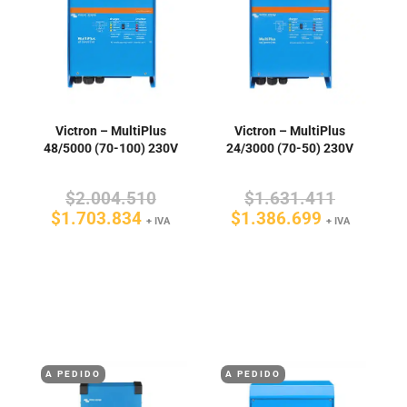
Victron – MultiPlus
Victron – MultiPlus
48/5000 (70-100) 230V
24/3000 (70-50) 230V
El
El
$
2.004.510
$
1.631.411
El
precio
El
precio
$
1.703.834
$
1.386.699
+ IVA
+ IVA
precio
original
precio
original
actual
era:
actual
era:
es:
$2.004.510.
es:
$1.631.4
$1.703.834.
$1.386.69
A PEDIDO
A PEDIDO