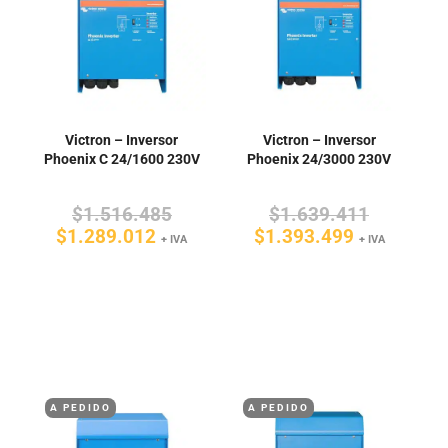
Victron – Inversor
Victron – Inversor
Phoenix C 24/1600 230V
Phoenix 24/3000 230V
El
El
$
1.516.485
$
1.639.411
El
precio
El
precio
$
1.289.012
$
1.393.499
+ IVA
+ IVA
precio
original
precio
original
actual
era:
actual
era:
es:
$1.516.485.
es:
$1.639.4
$1.289.012.
$1.393.49
A PEDIDO
A PEDIDO