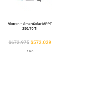
Victron – SmartSolar MPPT
250/70 Tr
El
El
$
672.975
$
572.029
precio
precio
+ IVA
original
actual
era:
es:
$672.975.
$572.029.