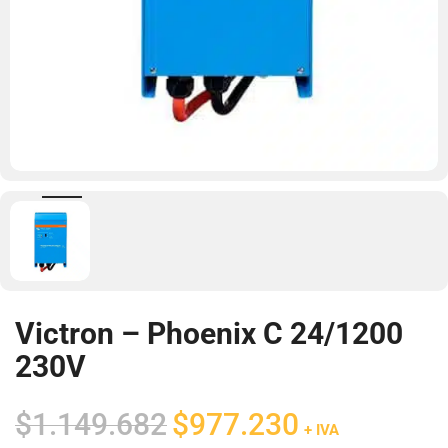
Victron – Phoenix C 24/1200
230V
El
El
$
1.149.682
$
977.230
+ IVA
precio
precio