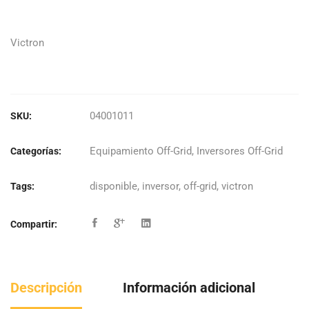
original
actual
era:
es:
Victron
$1.149.682.
$977.230.
04001011
SKU:
Equipamiento Off-Grid
,
Inversores Off-Grid
Categorías:
disponible
,
inversor
,
off-grid
,
victron
Tags:
Compartir:
Descripción
Información adicional