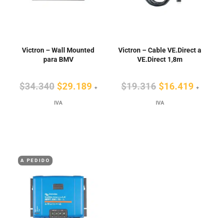
Victron – Wall Mounted
Victron – Cable VE.Direct a
para BMV
VE.Direct 1,8m
El
El
El
El
$
34.340
$
29.189
$
19.316
$
16.419
+
+
precio
precio
precio
preci
IVA
IVA
original
actual
original
actua
era:
es:
era:
es:
$34.340.
$29.189.
$19.316.
$16.4
A PEDIDO