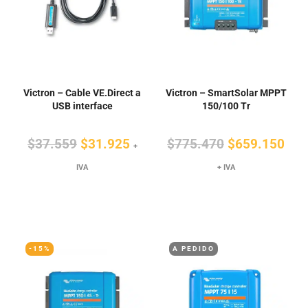
Victron – Cable VE.Direct a
Victron – SmartSolar MPPT
USB interface
150/100 Tr
El
El
El
El
$
37.559
$
31.925
$
775.470
$
659.150
+
precio
precio
precio
pre
IVA
+ IVA
original
actual
original
actu
era:
es:
era:
es:
$37.559.
$31.925.
$775.470.
$65
-15%
A PEDIDO