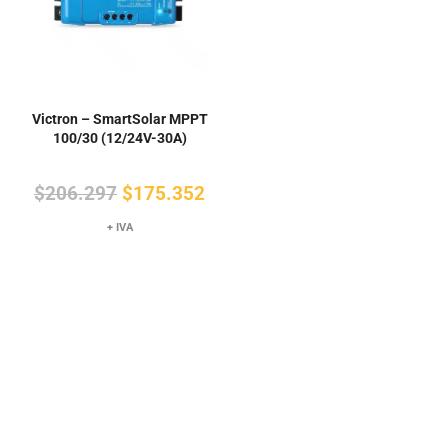
Victron – SmartSolar MPPT
100/30 (12/24V-30A)
El
El
$
206.297
$
175.352
precio
precio
+ IVA
original
actual
era:
es:
$206.297.
$175.352.