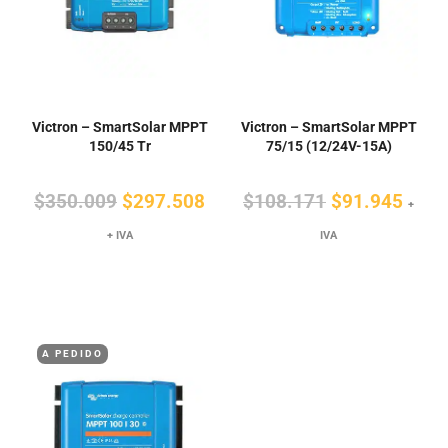
Victron – SmartSolar MPPT
Victron – SmartSolar MPPT
150/45 Tr
75/15 (12/24V-15A)
El
El
El
El
$
350.009
$
297.508
$
108.171
$
91.945
+
precio
precio
precio
preci
+ IVA
IVA
original
actual
original
actua
era:
es:
era:
es:
$350.009.
$297.508.
$108.171.
$91.
A PEDIDO