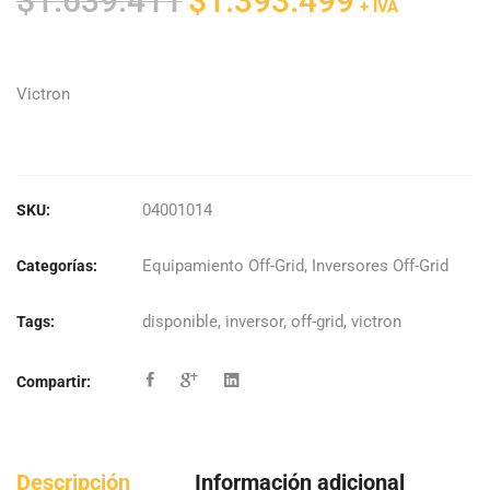
$
1.639.411
$
1.393.499
+ IVA
precio
precio
original
actual
era:
es:
Victron
$1.639.411.
$1.393.499.
04001014
SKU:
Equipamiento Off-Grid
,
Inversores Off-Grid
Categorías:
disponible
,
inversor
,
off-grid
,
victron
Tags:
Compartir:
Descripción
Información adicional