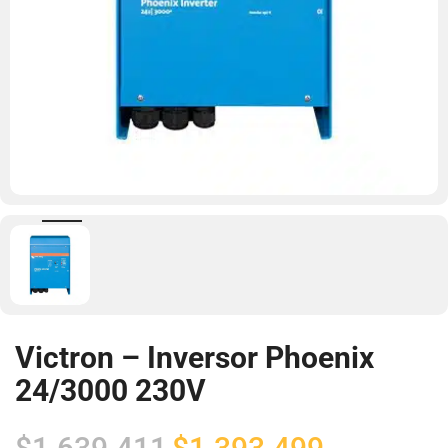
Victron – Inversor Phoenix
24/3000 230V
El
El