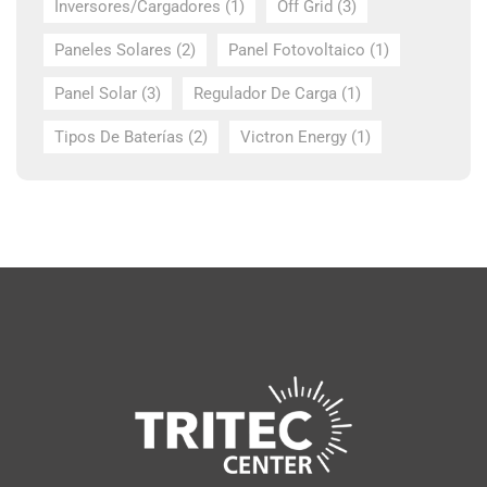
Inversores/Cargadores
(1)
Off Grid
(3)
Paneles Solares
(2)
Panel Fotovoltaico
(1)
Panel Solar
(3)
Regulador De Carga
(1)
Tipos De Baterías
(2)
Victron Energy
(1)