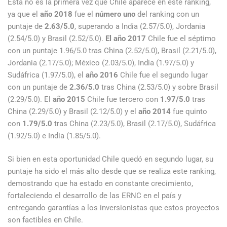
Esta no es la primera vez que Chile aparece en este ranking,
ya que el
año 2018
fue el
número uno
del ranking con un
puntaje de
2.63/5.0
, superando a India (2.57/5.0), Jordania
(2.54/5.0) y Brasil (2.52/5.0).
El año 2017
Chile fue el séptimo
con un puntaje 1.96/5.0 tras China (2.52/5.0), Brasil (2.21/5.0),
Jordania (2.17/5.0); México (2.03/5.0), India (1.97/5.0) y
Sudáfrica (1.97/5.0), el
año 2016
Chile fue el segundo lugar
con un puntaje de
2.36/5.0
tras China (2.53/5.0) y sobre Brasil
(2.29/5.0). El
año 2015
Chile fue tercero con
1.97/5.0
tras
China (2.29/5.0) y Brasil (2.12/5.0) y el
año 2014
fue quinto
con
1.79/5.0
tras China (2.23/5.0), Brasil (2.17/5.0), Sudáfrica
(1.92/5.0) e India (1.85/5.0).
Si bien en esta oportunidad Chile quedó en segundo lugar, su
puntaje ha sido el más alto desde que se realiza este ranking,
demostrando que ha estado en constante crecimiento,
fortaleciendo el desarrollo de las ERNC en el país y
entregando garantías a los inversionistas que estos proyectos
son factibles en Chile.