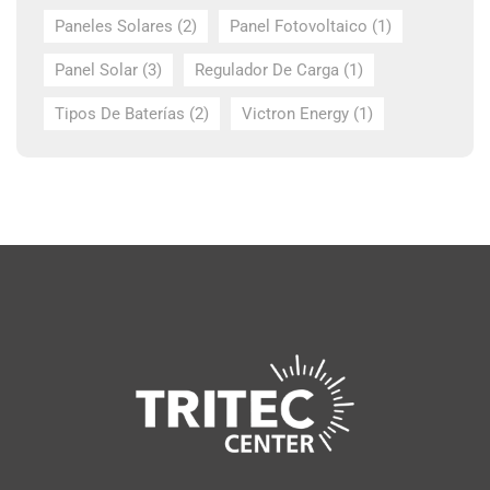
Paneles Solares
(2)
Panel Fotovoltaico
(1)
Panel Solar
(3)
Regulador De Carga
(1)
Tipos De Baterías
(2)
Victron Energy
(1)