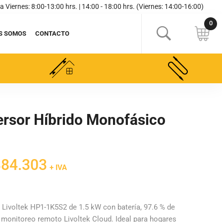
a Viernes: 8:00-13:00 hrs. | 14:00 - 18:00 hrs. (Viernes: 14:00-16:00)
S SOMOS
CONTACTO
versor Híbrido Monofásico
El
884.303
+ IVA
cio
precio
inal
actual
es:
 Livoltek HP1-1K5S2 de 1.5 kW con batería, 97.6 % de
y monitoreo remoto Livoltek Cloud. Ideal para hogares
040.356.
$884.303.