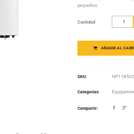
pequeños.
Cantidad
Livoltek -
Inversor
Híbrido
Monofásic
AÑADIR AL CARR
HP1-1K5S
quantity
HP1-1K5S2
SKU:
Equipamien
Categorías:
Compartir: