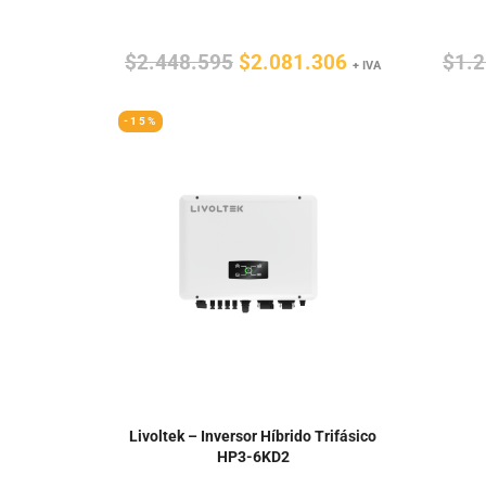
El
El
$
2.448.595
$
2.081.306
$
1.
+ IVA
precio
precio
-15%
original
actual
era:
es:
$2.448.595.
$2.081.306.
Livoltek – Inversor Híbrido Trifásico
HP3-6KD2