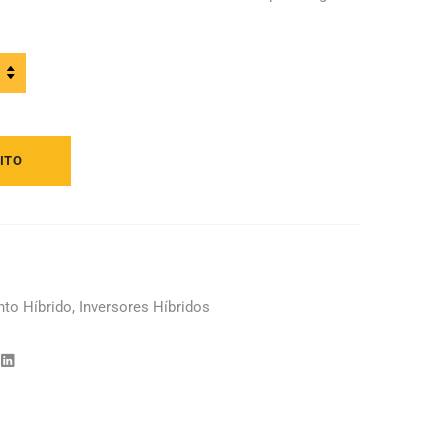
o
ITO
2
to Híbrido
,
Inversores Híbridos