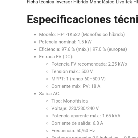
Ficha técnica Inversor Híbrido Monofásico Livoltek 
Especificaciones técn
Modelo: HP1-1K5S2 (Monofásico híbrido)
Potencia nominal: 1.5 kW
Eficiencia: 97.6 % (máx.) | 97.0 % (europea)
Entrada FV (DC):
Potencia FV recomendada: 2.25 kWp
Tensión máx.: 500 V
MPPT: 1 (rango 60–500 V)
Corriente máx. PV: 18 A
Salida AC:
Tipo: Monofásica
Voltaje: 220/230/240 V
Potencia aparente máx.: 1.65 kVA
Corriente de salida: 6.8 A
Frecuencia: 50/60 Hz
Factor de potencia: 0.8 inductivo ~ 0.8 ca