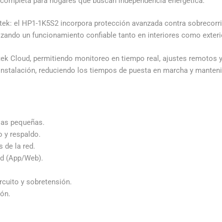
ón completa para hogares que buscan independencia energética.
oltek: el HP1-1K5S2 incorpora protección avanzada contra sobrecorri
tizando un funcionamiento confiable tanto en interiores como exteri
oltek Cloud, permitiendo monitoreo en tiempo real, ajustes remotos
a instalación, reduciendo los tiempos de puesta en marcha y manten
cias pequeñas.
 y respaldo.
 de la red.
ud (App/Web).
rcuito y sobretensión.
ión.