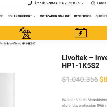
Área de Ventas: +56 9 5210 8407
Lunes 
SE
SOLAR SUPPORT
COTIZADOR ON-LINE
BENEFICIOS
QUIENE
 Híbrido Monofásico HP1-1K5S2
Livoltek – In
HP1-1K5S2
El
$
1.040.356
$
pre
orig
era:
Inversor híbrido Monofásico
eficiencia, protección IP66 
$1.