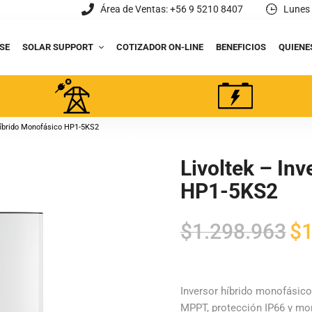
Área de Ventas: +56 9 5210 8407
Lunes 
SE
SOLAR SUPPORT
COTIZADOR ON-LINE
BENEFICIOS
QUIENE
 Híbrido Monofásico HP1-5KS2
Livoltek – In
HP1-5KS2
El
$
1.298.963
$
1
pre
orig
era:
Inversor híbrido monofásico 
MPPT, protección IP66 y mon
$1.