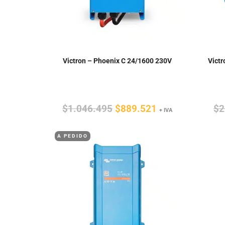
Victron – Phoenix C 24/1600 230V
Vict
El
El
$
1.046.495
$
889.521
$
2
+ IVA
precio
precio
A PEDIDO
original
actual
era:
es:
$1.046.495.
$889.521.