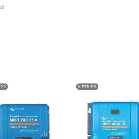
ud
IDO
A PEDIDO