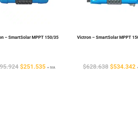
ron – SmartSolar MPPT 150/35
Victron – SmartSolar MPPT 15
El
El
El
E
95.924
$
251.535
$
628.638
$
534.342
+ IVA
precio
precio
precio
original
actual
original
a
era:
es:
era:
e
$295.924.
$251.535.
$628.638.