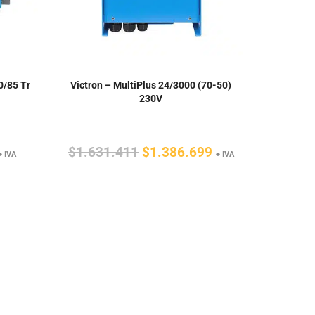
0/85 Tr
Victron – MultiPlus 24/3000 (70-50)
230V
l
El
El
$
1.631.411
$
1.386.699
+ IVA
+ IVA
precio
precio
precio
ctual
original
actual
s:
era:
es:
$534.342.
$1.631.411.
$1.386.699.