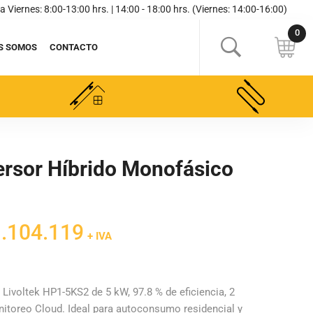
a Viernes: 8:00-13:00 hrs. | 14:00 - 18:00 hrs. (Viernes: 14:00-16:00)
S SOMOS
CONTACTO
versor Híbrido Monofásico
El
.104.119
+ IVA
cio
precio
inal
actual
es:
Livoltek HP1-5KS2 de 5 kW, 97.8 % de eficiencia, 2
itoreo Cloud. Ideal para autoconsumo residencial y
298.963.
$1.104.119.