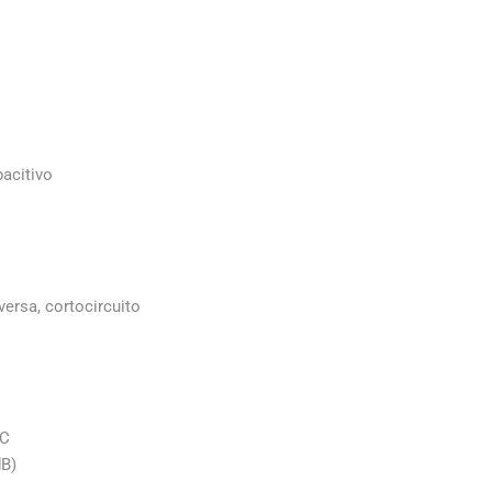
pacitivo
versa, cortocircuito
°C
dB)