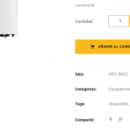
comercial.
Cantidad
Livoltek -
Inversor
Híbrido
Monofásic
AÑADIR AL CARR
HP1-5KS2
quantity
HP1-5KS2
SKU:
Equipamien
Categorías:
disponible
Tags:
Compartir: