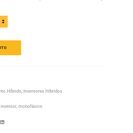
o
ITO
to Híbrido
,
Inversores Híbridos
,
inversor
,
monofásico