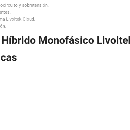
ocircuito y sobretensión.
entes.
ma Livoltek Cloud.
ión.
r Híbrido Monofásico Livol
icas