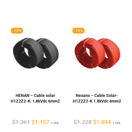
precio
precio
precio
precio
original
actual
original
actual
era:
es:
era:
es:
$34.
$29.
$6.287.
$5.344.
-15%
-15%
HENAN – Cable solar
Nexans – Cable Solar-
H1Z2Z2-K. 1,8kVdc 6mm2
H1Z2Z2-K 1.8kVdc 4mm2
El
El
El
El
$
1.361
$
1.157
$
1.228
$
1.044
+ IVA
+ IVA
precio
precio
precio
precio