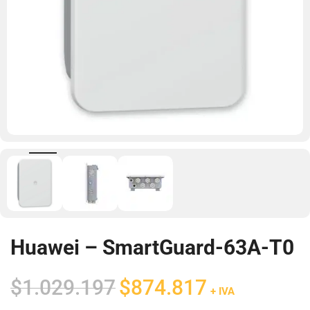
Huawei – SmartGuard-63A-T0
El
El
$
1.029.197
$
874.817
+ IVA
precio
precio