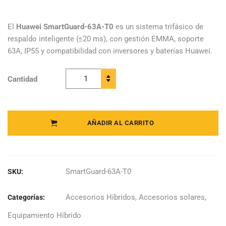
original
actual
era:
es:
El
Huawei SmartGuard-63A-T0
es un sistema trifásico de
respaldo inteligente (≤20 ms), con gestión EMMA, soporte
$1.029.197.
$874.817.
63A, IP55 y compatibilidad con inversores y baterías Huawei.
Cantidad
Huawei -
SmartGuard-
63A-T0
quantity
AÑADIR AL CARRITO
SmartGuard-63A-T0
SKU:
Accesorios Híbridos
,
Accesorios solares
,
Categorías:
Equipamiento Híbrido