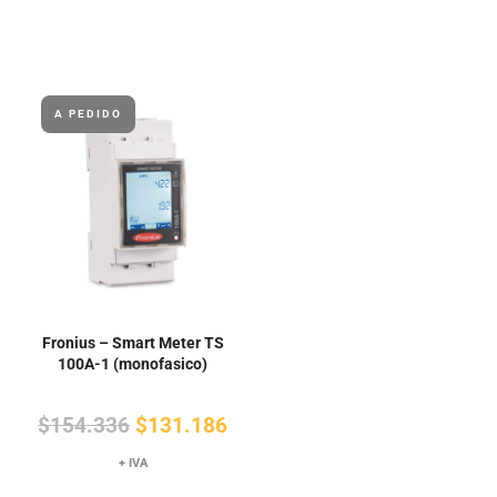
original
actual
original
actual
era:
es:
era:
es:
$1.361.
$1.157.
$1.228.
$1.044.
A PEDIDO
Fronius – Smart Meter TS
100A-1 (monofasico)
El
El
$
154.336
$
131.186
precio
precio
+ IVA
original
actual