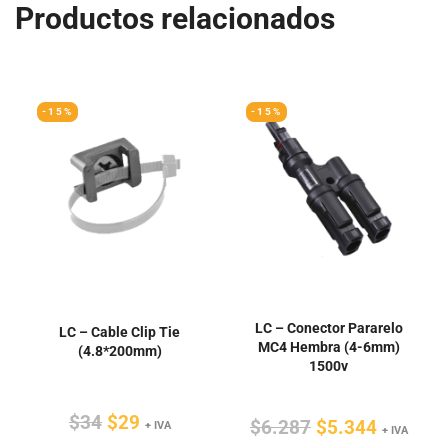
Productos relacionados
-15%
-15%
LC – Conector Pararelo
LC – Cable Clip Tie
MC4 Hembra (4-6mm)
(4.8*200mm)
1500v
El
El
$
34
$
29
El
El
$
6.287
$
5.344
+ IVA
+ IVA