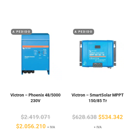
original
actual
original
actu
era:
es:
era:
es:
$545.910.
$464.024.
$216.424.
$18
A PEDIDO
A PEDIDO
Victron – Phoenix 48/5000
Victron – SmartSolar MPPT
230V
150/85 Tr
El
El
El
$
2.419.071
$
628.638
$
534.342
El
precio
precio
pre
$
2.056.210
+ IVA
+ IVA