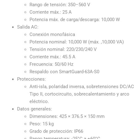
Rango de tensión: 350–560 V
Corriente máx.: 25 A
Potencia máx. de carga/descarga: 10,000 W
Salida AC:
Conexión monofásica
Potencia nominal: 10,000 W (máx. ,10,000 VA)
Tensión nominal: 220/230/240 V
Corriente máx.: 45.5 A
Frecuencia: 50/60 Hz
Respaldo con SmartGuard-63A-S0
Protecciones:
Anti-isla, polaridad inversa, sobretensiones DC/AC
Tipo II, cortocircuito, sobrecalentamiento y arco
eléctrico.
Datos generales:
Dimensiones: 425 × 376.5 × 150 mm
Peso: 15 kg
Grado de protección: IP66
Rango temperatura: -25°C a +60°C