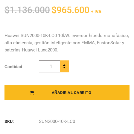
El
El
$
1.136.000
$
965.600
+ IVA
precio
precio
original
actual
era:
es:
Huawei SUN2000-10K-LC0 10kW: inversor híbrido monofásico,
alta eficiencia, gestión inteligente con EMMA, FusionSolar y
$1.136.000.
$965.600.
baterías Huawei Luna2000.
Cantidad
Huawei -
Inversor
Híbrido
Monofásico
AÑADIR AL CARRITO
SUN2000-
10K-LC0
quantity
SUN2000-10K-LC0
SKU: