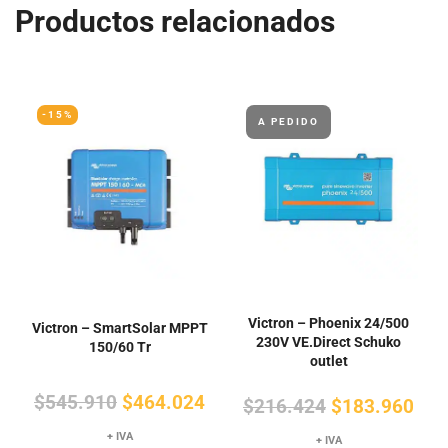
Productos relacionados
-15%
A PEDIDO
Victron – Phoenix 24/500
Victron – SmartSolar MPPT
230V VE.Direct Schuko
150/60 Tr
outlet
El
El
$
545.910
$
464.024
El
El
$
216.424
$
183.960
precio
precio
precio
pre
+ IVA
+ IVA