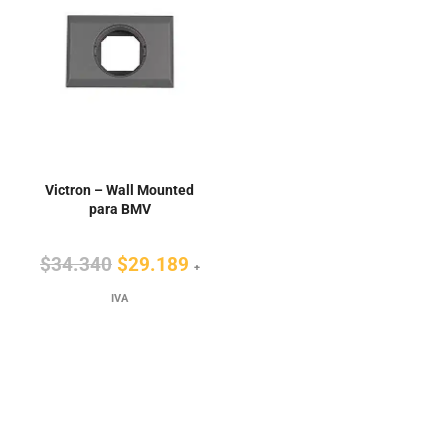
Victron – Wall Mounted
para BMV
El
El
$
34.340
$
29.189
+
precio
precio
IVA
original
actual
era:
es:
$34.340.
$29.189.