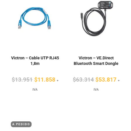
Victron – Cable UTP RJ45
Victron – VE.Direct
1,8m
Bluetooth Smart Dongle
El
El
El
El
$
13.951
$
11.858
$
63.314
$
53.817
+
+
precio
precio
precio
preci
IVA
IVA
original
actual
original
actua
era:
es:
era:
es:
$13.951.
$11.858.
$63.314.
$53.8
A PEDIDO