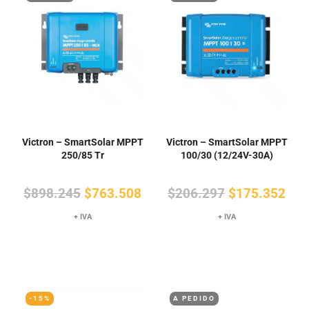
Victron – SmartSolar MPPT
Victron – SmartSolar MPPT
250/85 Tr
100/30 (12/24V-30A)
El
El
El
El
$
898.245
$
763.508
$
206.297
$
175.352
precio
precio
precio
pre
+ IVA
+ IVA
original
actual
original
actu
era:
es:
era:
es:
$898.245.
$763.508.
$206.297.
$17
-15%
A PEDIDO