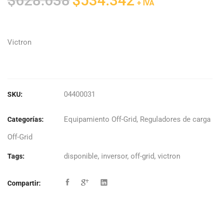
$
628.638
$
534.342
+ IVA
precio
precio
original
actual
era:
es:
Victron
$628.638.
$534.342.
04400031
SKU:
Equipamiento Off-Grid
,
Reguladores de carga
Categorías:
Off-Grid
disponible
,
inversor
,
off-grid
,
victron
Tags:
Compartir: