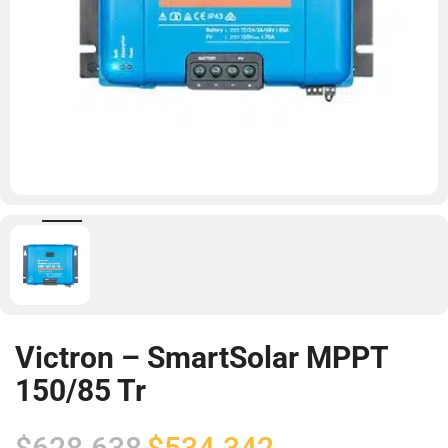
Victron – SmartSolar MPPT
150/85 Tr
El
El