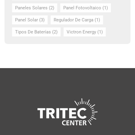
Paneles Solares
(2)
Panel Fotovoltaico
(1)
Panel Solar
(3)
Regulador De Carga
(1)
Tipos De Baterías
(2)
Victron Energy
(1)