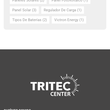
Paneles Solares
(2)
Panel Fotovoltaico
(1)
Panel Solar
(3)
Regulador De Carga
(1)
Tipos De Baterías
(2)
Victron Energy
(1)