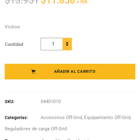
$
13.951
$
11.858
+ IVA
precio
precio
original
actual
era:
es:
Victron
$13.951.
$11.858.
Cantidad
Victron -
Cable UTP
RJ45 1,8m
quantity
AÑADIR AL CARRITO
04401010
SKU:
Accesorios Off-Grid
,
Equipamiento Off-Grid
,
Categorías:
Reguladores de carga Off-Grid