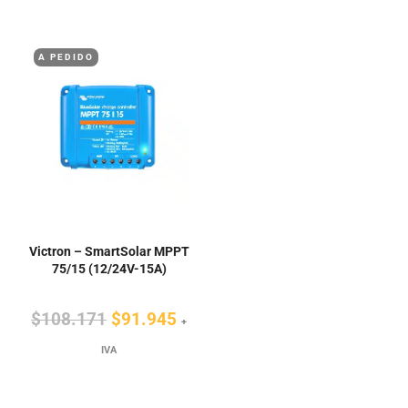
era:
es:
era:
es:
$898.245.
$763.508.
$295.924.
$25
A PEDIDO
Victron – SmartSolar MPPT
75/15 (12/24V-15A)
El
El
$
108.171
$
91.945
+
precio
precio
IVA
original
actual
era:
es: