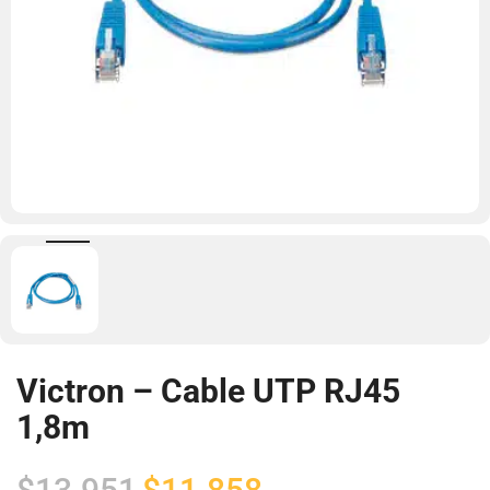
Victron – Cable UTP RJ45
1,8m
El
El