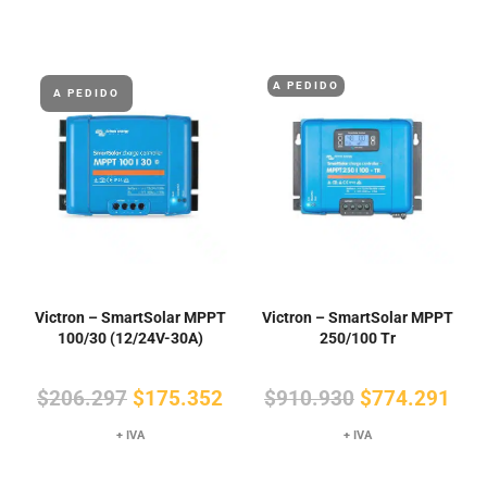
A PEDIDO
A PEDIDO
Victron – SmartSolar MPPT
Victron – SmartSolar MPPT
100/30 (12/24V-30A)
250/100 Tr
El
El
El
El
$
206.297
$
175.352
$
910.930
$
774.291
precio
precio
precio
pre
+ IVA
+ IVA
original
actual
original
actu