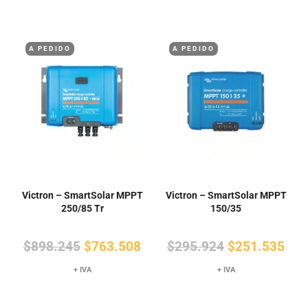
era:
es:
era:
es:
$206.297.
$175.352.
$910.930.
$77
A PEDIDO
A PEDIDO
Victron – SmartSolar MPPT
Victron – SmartSolar MPPT
250/85 Tr
150/35
El
El
El
El
$
898.245
$
763.508
$
295.924
$
251.535
precio
precio
precio
pre
+ IVA
+ IVA
original
actual
original
actu