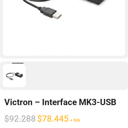
Victron – Interface MK3-USB
El
El
$
92.288
$
78.445
+ IVA
precio
precio