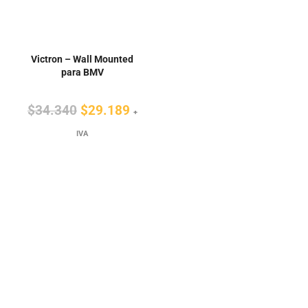
Victron – Wall Mounted
para BMV
El
El
$
34.340
$
29.189
+
precio
precio
IVA
original
actual
era:
es:
$34.340.
$29.189.