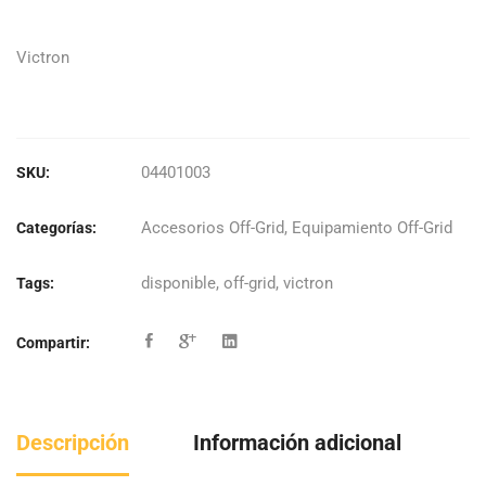
original
actual
era:
es:
Victron
$92.288.
$78.445.
04401003
SKU:
Accesorios Off-Grid
,
Equipamiento Off-Grid
Categorías:
disponible
,
off-grid
,
victron
Tags:
Compartir:
Descripción
Información adicional