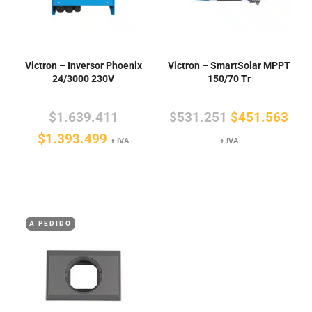
Victron – Inversor Phoenix
Victron – SmartSolar MPPT
24/3000 230V
150/70 Tr
El
El
El
$
1.639.411
$
531.251
$
451.563
El
precio
precio
pre
$
1.393.499
+ IVA
+ IVA
precio
original
original
actu
actual
era:
era:
es:
es:
$1.639.411.
$531.251.
$45
$1.393.499.
A PEDIDO