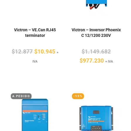
Victron – VE.Can RJ45
Victron – Inversor Phoenix
terminator
C 12/1200 230V
El
El
El
$
12.877
$
10.945
$
1.149.682
+
precio
precio
El
precio
$
977.230
IVA
+ IVA
original
actual
precio
original
era:
es:
actual
era:
$12.877.
$10.945.
es:
$1.149.
$977.230.
A PEDIDO
-15%