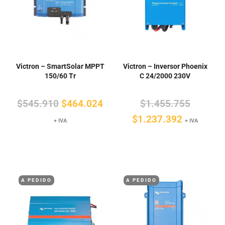
Victron – SmartSolar MPPT
Victron – Inversor Phoenix
150/60 Tr
C 24/2000 230V
El
El
El
$
545.910
$
464.024
$
1.455.755
precio
precio
El
precio
$
1.237.392
+ IVA
+ IVA
original
actual
precio
original
era:
es:
actual
era:
$545.910.
$464.024.
es:
$1.455.
$1.237.3
A PEDIDO
A PEDIDO