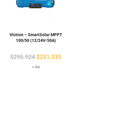
Victron – SmartSolar MPPT
100/50 (12/24V-50A)
El
El
$
295.924
$
251.535
precio
precio
+ IVA
original
actual
era:
es:
$295.924.
$251.535.