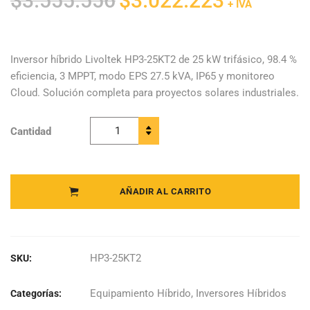
$
3.555.556
$
3.022.223
+ IVA
precio
precio
original
actual
era:
es:
Inversor híbrido Livoltek HP3-25KT2 de 25 kW trifásico, 98.4 %
eficiencia, 3 MPPT, modo EPS 27.5 kVA, IP65 y monitoreo
$3.555.556.
$3.022.223.
Cloud. Solución completa para proyectos solares industriales.
Cantidad
Livoltek -
Inversor
Híbrido
Trifásico HP3-
AÑADIR AL CARRITO
25KT2
quantity
HP3-25KT2
SKU:
Equipamiento Híbrido
,
Inversores Híbridos
Categorías: