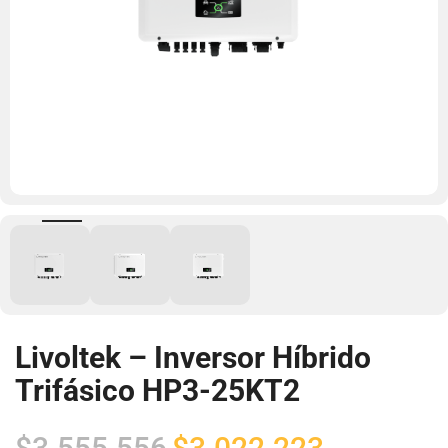
Livoltek – Inversor Híbrido
Trifásico HP3-25KT2
El
El