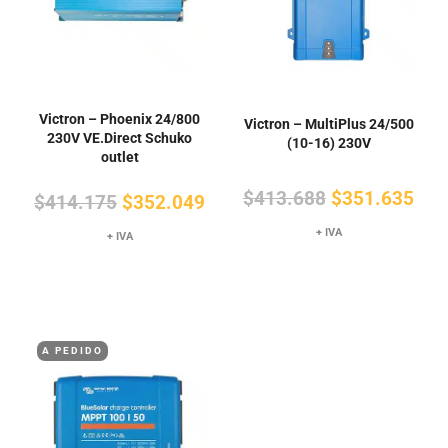
Victron – Phoenix 24/800
Victron – MultiPlus 24/500
230V VE.Direct Schuko
(10-16) 230V
outlet
El
El
$
413.688
$
351.635
El
El
$
414.175
$
352.049
precio
pre
precio
precio
+ IVA
+ IVA
original
actu
original
actual
era:
es:
era:
es:
$413.688.
$35
$414.175.
$352.049.
A PEDIDO