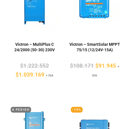
Victron – MultiPlus C
Victron – SmartSolar MPPT
24/2000 (50-30) 230V
75/15 (12/24V-15A)
El
El
El
$
1.222.552
$
108.171
$
91.945
+
El
precio
precio
preci
$
1.039.169
+ IVA
IVA
precio
original
original
actua
actual
era:
era:
es:
es:
$1.222.552.
$108.171.
$91.
$1.039.169.
A PEDIDO
-15%