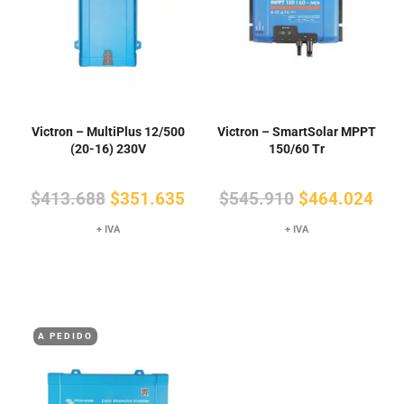
Victron – MultiPlus 12/500
Victron – SmartSolar MPPT
(20-16) 230V
150/60 Tr
El
El
El
El
$
413.688
$
351.635
$
545.910
$
464.024
precio
precio
precio
pre
+ IVA
+ IVA
original
actual
original
actu
era:
es:
era:
es:
$413.688.
$351.635.
$545.910.
$46
A PEDIDO