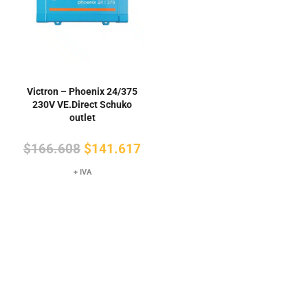
Victron – Phoenix 24/375
230V VE.Direct Schuko
outlet
El
El
$
166.608
$
141.617
precio
precio
+ IVA
original
actual
era:
es:
$166.608.
$141.617.