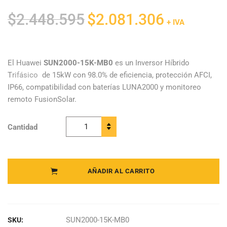
El
El
$
2.448.595
$
2.081.306
+ IVA
precio
precio
original
actual
era:
es:
El Huawei
SUN2000-15K-MB0
es un Inversor Híbrido
T
rifásico
de 15kW con 98.0% de eficiencia, protección AFCI,
$2.448.595.
$2.081.306.
IP66, compatibilidad con baterías LUNA2000 y monitoreo
remoto FusionSolar.
Cantidad
Huawei -
Inversor
Híbrido
Trifásico
AÑADIR AL CARRITO
SUN2000-
15K-MB0
quantity
SUN2000-15K-MB0
SKU: