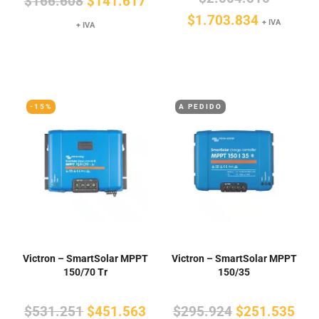
El
El
$
166.608
$
141.617
El
precio
$
1.703.834
precio
precio
+ IVA
+ IVA
precio
original
original
actual
actual
era:
era:
es:
es:
$2.004.
$166.608.
$141.617.
$1.703.8
-15%
A PEDIDO
Victron – SmartSolar MPPT
Victron – SmartSolar MPPT
150/70 Tr
150/35
El
El
El
El
$
531.251
$
451.563
$
295.924
$
251.535