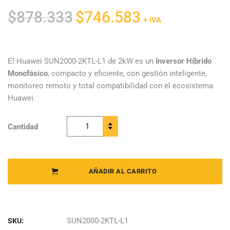
El
El
$
878.333
$
746.583
+ IVA
precio
precio
original
actual
era:
es:
El Huawei SUN2000-2KTL-L1 de 2kW es un
Inversor Híbrido
Monofásico
, compacto y eficiente, con gestión inteligente,
$878.333.
$746.583.
monitoreo remoto y total compatibilidad con el ecosistema
Huawei.
Cantidad
Huawei -
Inversor
Híbrido
Monofásico
AÑADIR AL CARRITO
SUN2000-
2KTL-L1
quantity
SUN2000-2KTL-L1
SKU: