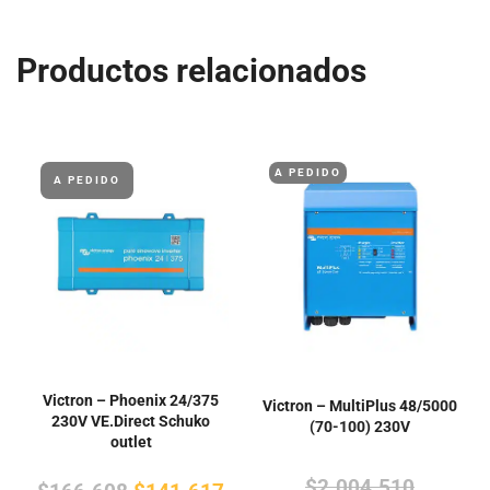
Productos relacionados
A PEDIDO
A PEDIDO
Victron – Phoenix 24/375
Victron – MultiPlus 48/5000
230V VE.Direct Schuko
(70-100) 230V
outlet
El
$
2.004.510