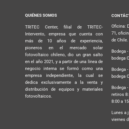
QUIÉNES SOMOS
CONTÁC
Oficina:
TRITEC Center, filial de TRITEC-
71, ofici
Intervento, empresa que cuenta con
de Chile.
más de 10 años de experiencia,
pioneros en el mercado solar
Bodega -
fotovoltaico chileno, dio un gran salto
bodega C2
en el año 2021, y a partir de una línea de
negocio interna se formó como una
Bodega -
empresa independiente, la cual se
bodega C2
dedica exclusivamente a la venta y
Bodega -
distribución de equipos y materiales
retiros 8
fotovoltaicos.
8:00 a 15
Lunes a j
viernes d