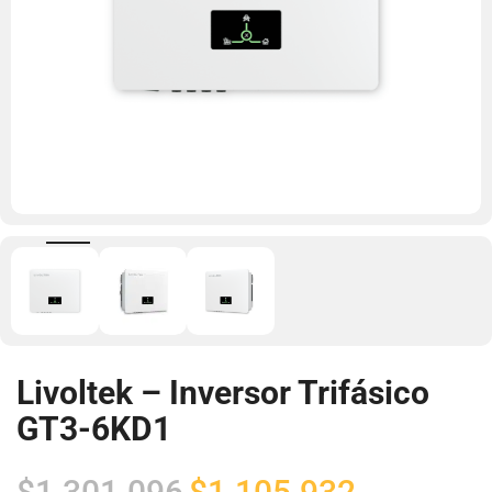
Livoltek – Inversor Trifásico
GT3-6KD1
El
El