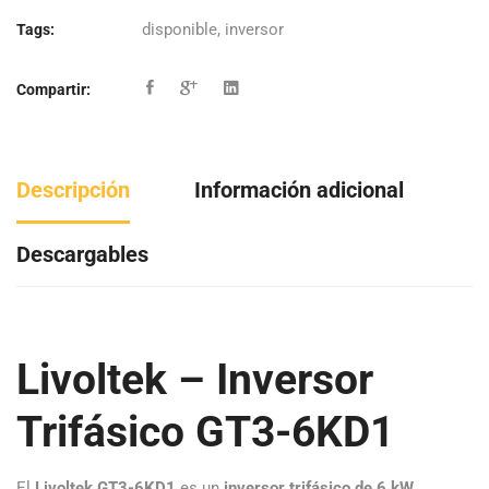
disponible
,
inversor
Tags:
Compartir:
Descripción
Información adicional
Descargables
Livoltek – Inversor
Trifásico GT3-6KD1
El
Livoltek GT3-6KD1
es un
inversor trifásico de 6 kW