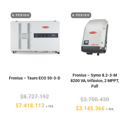
$159.059.
$135.200.
es:
$4.066.
A PEDIDO
A PEDIDO
$3.456.6
Fronius – Symo 8.2-3-M
Fronius – Tauro ECO 50-3-D
8200 VA, trifásico, 2 MPPT,
Full
El
$
8.727.192
El
$
3.700.430
El
precio
$
7.418.113
+ IVA
El
precio
$
3.145.366
+ IVA
precio
original
precio
original
actual
era:
actual
era: