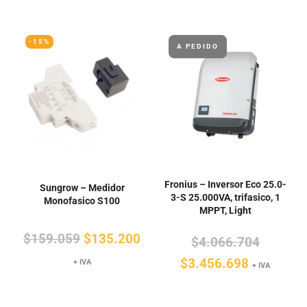
-15%
A PEDIDO
Fronius – Inversor Eco 25.0-
Sungrow – Medidor
3-S 25.000VA, trifasico, 1
Monofasico S100
MPPT, Light
El
El
$
159.059
$
135.200
El
$
4.066.704
precio
precio
El
precio
$
3.456.698
+ IVA
+ IVA
original
actual
precio
original
era:
es:
actual
era: