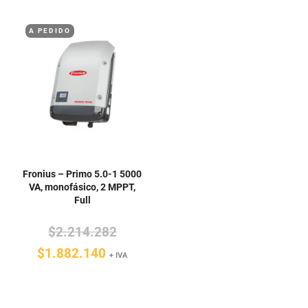
es:
$8.727.192.
es:
$3.700.
$7.418.113.
A PEDIDO
$3.145.3
Fronius – Primo 5.0-1 5000
VA, monofásico, 2 MPPT,
Full
El
$
2.214.282
El
precio
$
1.882.140
+ IVA
precio
original
actual
era: