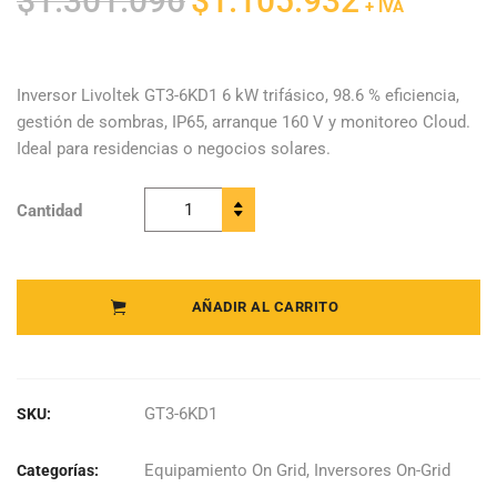
$
1.301.096
$
1.105.932
+ IVA
precio
precio
original
actual
era:
es:
Inversor Livoltek GT3-6KD1 6 kW trifásico, 98.6 % eficiencia,
gestión de sombras, IP65, arranque 160 V y monitoreo Cloud.
$1.301.096.
$1.105.932.
Ideal para residencias o negocios solares.
Cantidad
Livoltek -
Inversor
Trifásico GT3-
6KD1 quantity
AÑADIR AL CARRITO
GT3-6KD1
SKU:
Equipamiento On Grid
,
Inversores On-Grid
Categorías: