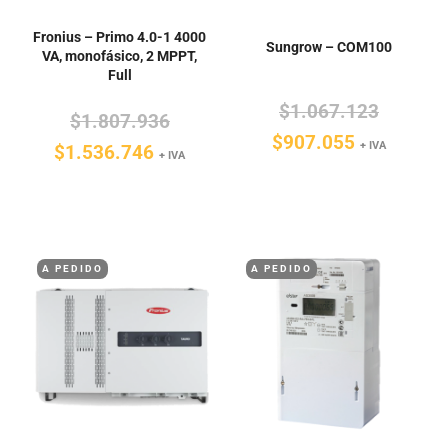
Fronius – Primo 4.0-1 4000
Sungrow – COM100
VA, monofásico, 2 MPPT,
Full
El
$
1.067.123
El
$
1.807.936
El
precio
$
907.055
+ IVA
El
precio
$
1.536.746
+ IVA
precio
original
precio
original
actual
era:
actual
era:
es:
$1.067.
es:
$1.807.936.
$907.055.
A PEDIDO
A PEDIDO
$1.536.746.