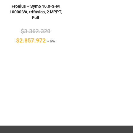
Fronius – Symo 10.0-3-M
10000 VA, trifásico, 2 MPPT,
Full
El
$
3.362.320
El
precio
$
2.857.972
+ IVA
precio
original
actual
era:
es:
$3.362.320.
$2.857.972.