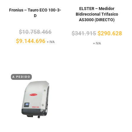
ELSTER – Medidor
Fronius – Tauro ECO 100-3-
Bidireccional Trifasico
D
AS3000 (DIRECTO)
El
$
10.758.466
El
El
$
341.915
$
290.628
El
precio
$
9.144.696
precio
pre
+ IVA
+ IVA
precio
original
original
actu
actual
era:
era:
es:
es:
$10.758.466.
$341.915.
$29
$9.144.696.
A PEDIDO