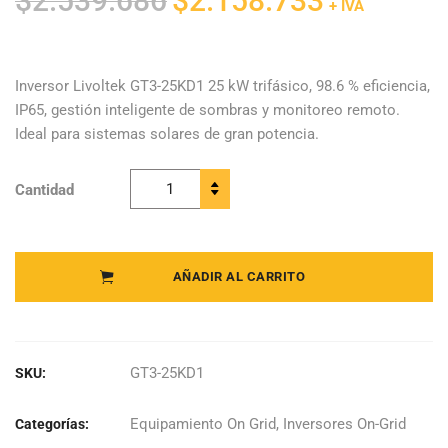
$
2.539.686
$
2.158.733
+ IVA
precio
precio
original
actual
era:
es:
Inversor Livoltek GT3-25KD1 25 kW trifásico, 98.6 % eficiencia,
IP65, gestión inteligente de sombras y monitoreo remoto.
$2.539.686.
$2.158.733.
Ideal para sistemas solares de gran potencia.
Cantidad
Livoltek -
Inversor
Trifásico GT3-
25KD1
AÑADIR AL CARRITO
quantity
GT3-25KD1
SKU:
Equipamiento On Grid
,
Inversores On-Grid
Categorías: