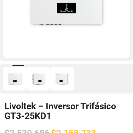
Livoltek – Inversor Trifásico
GT3-25KD1
El
El