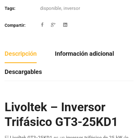
disponible
,
inversor
Tags:
Compartir:
Descripción
Información adicional
Descargables
Livoltek – Inversor
Trifásico GT3-25KD1
El
Livoltek GT3-25KD1
es un
inversor trifásico de 25 kW
de