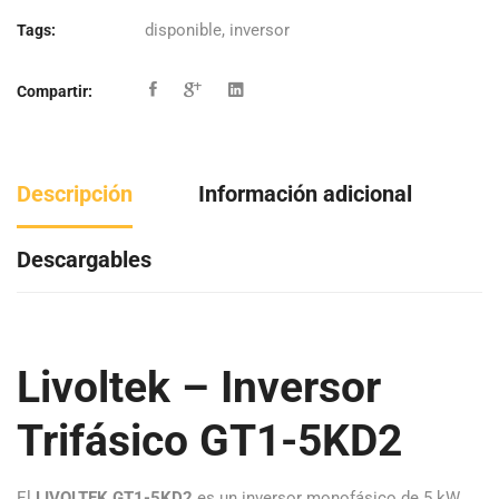
disponible
,
inversor
Tags:
Compartir:
Descripción
Información adicional
Descargables
Livoltek – Inversor
Trifásico GT1-5KD2
El
LIVOLTEK GT1-5KD2
es un inversor monofásico de 5 kW