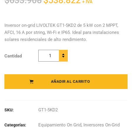
$
633.908
$
538.822
+ IVA
precio
precio
original
actual
era:
es:
Inversor on-grid LIVOLTEK GT1-5KD2 de 5 kW con 2 MPPT,
AFCI, 16 A por string, Wi-Fi e IP65. Ideal para instalaciones
$633.908.
$538.822.
solares residenciales de alto rendimiento.
Cantidad
Livoltek -
Inversor
Monofásico
GT1-5KD2
AÑADIR AL CARRITO
quantity
GT1-5KD2
SKU:
Equipamiento On Grid
,
Inversores On-Grid
Categorías: