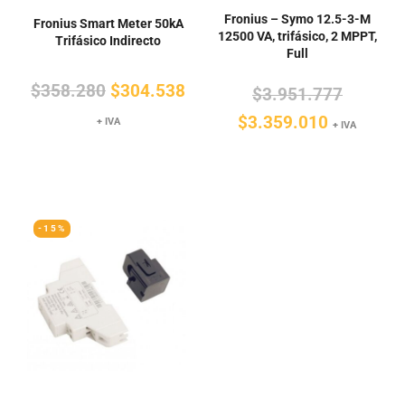
Fronius – Symo 12.5-3-M
Fronius Smart Meter 50kA
12500 VA, trifásico, 2 MPPT,
Trifásico Indirecto
Full
El
El
$
358.280
$
304.538
El
$
3.951.777
precio
precio
El
precio
$
3.359.010
+ IVA
+ IVA
original
actual
precio
original
era:
es:
actual
era:
$358.280.
$304.538.
es:
$3.951.
-15%
$3.359.0