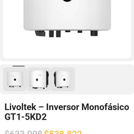
Livoltek – Inversor Monofásico
GT1-5KD2
El
El