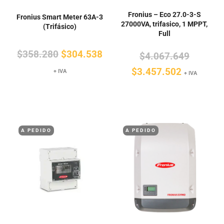
Fronius – Eco 27.0-3-S
Fronius Smart Meter 63A-3
27000VA, trifasico, 1 MPPT,
(Trifásico)
Full
El
El
$
358.280
$
304.538
El
$
4.067.649
precio
precio
El
precio
$
3.457.502
+ IVA
+ IVA
original
actual
precio
original
era:
es:
actual
era:
$358.280.
$304.538.
es:
$4.067.
A PEDIDO
A PEDIDO
$3.457.5