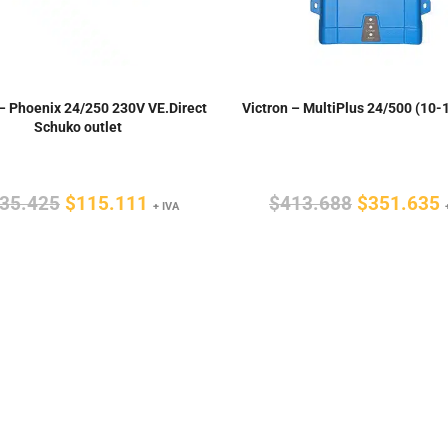
 – Phoenix 24/250 230V VE.Direct
Victron – MultiPlus 24/500 (10-
Schuko outlet
El
El
El
E
35.425
$
115.111
$
413.688
$
351.635
+ IVA
precio
precio
precio
original
actual
original
a
era:
es:
era:
e
$135.425.
$115.111.
$413.688.