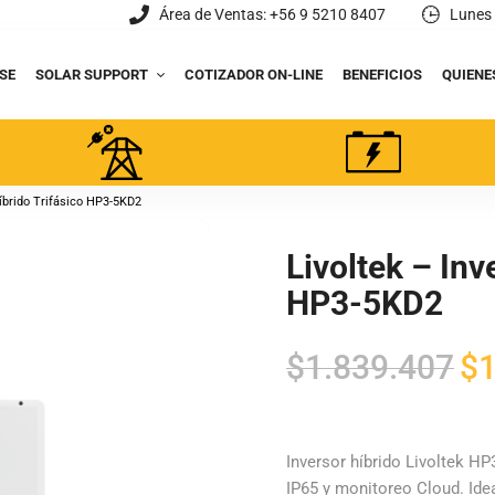
Área de Ventas: +56 9 5210 8407
Lunes 
SE
SOLAR SUPPORT
COTIZADOR ON-LINE
BENEFICIOS
QUIENE
Híbrido Trifásico HP3-5KD2
Livoltek – Inv
HP3-5KD2
El
$
1.839.407
$
1
pre
orig
era:
Inversor híbrido Livoltek HP
IP65 y monitoreo Cloud. Ide
$1.