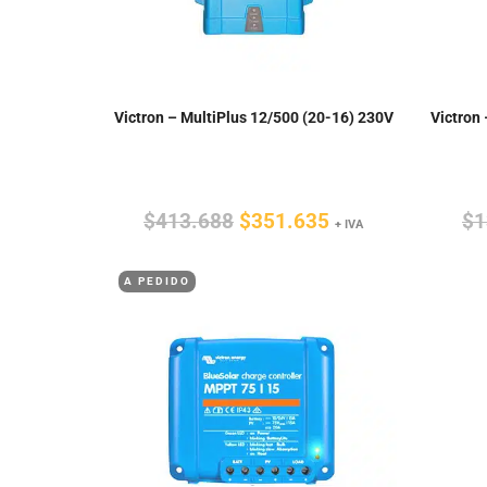
Victron – MultiPlus 12/500 (20-16) 230V
Victron
El
El
$
413.688
$
351.635
$
1
+ IVA
precio
precio
A PEDIDO
original
actual
era:
es:
$413.688.
$351.635.