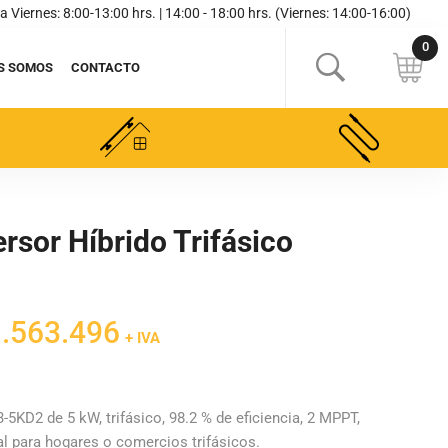
a Viernes: 8:00-13:00 hrs. | 14:00 - 18:00 hrs. (Viernes: 14:00-16:00)
S SOMOS
CONTACTO
ersor Híbrido Trifásico
El
.563.496
+ IVA
cio
precio
inal
actual
es:
3-5KD2 de 5 kW, trifásico, 98.2 % de eficiencia, 2 MPPT,
al para hogares o comercios trifásicos.
839.407.
$1.563.496.