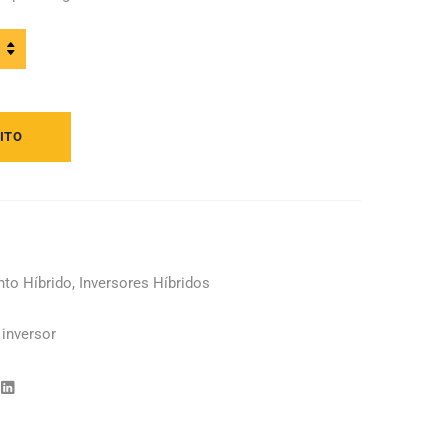
HP3-
ITO
ity
to Híbrido
,
Inversores Híbridos
,
inversor