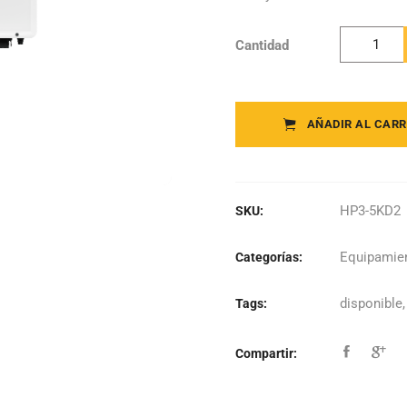
Cantidad
Livoltek -
Inversor
Híbrido
Trifásico 
AÑADIR AL CARR
5KD2 quant
HP3-5KD2
SKU:
Equipamien
Categorías:
disponible
Tags:
Compartir: