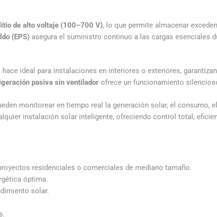
litio de alto voltaje (100–700 V)
, lo que permite almacenar exceden
ldo (EPS)
asegura el suministro continuo a las cargas esenciales d
 hace ideal para instalaciones en interiores o exteriores, garantiza
igeración pasiva sin ventilador
ofrece un funcionamiento silencioso
ueden monitorear en tiempo real la generación solar, el consumo, el 
uier instalación solar inteligente, ofreciendo control total, eficien
a proyectos residenciales o comerciales de mediano tamaño.
rgética óptima.
dimiento solar.
s.