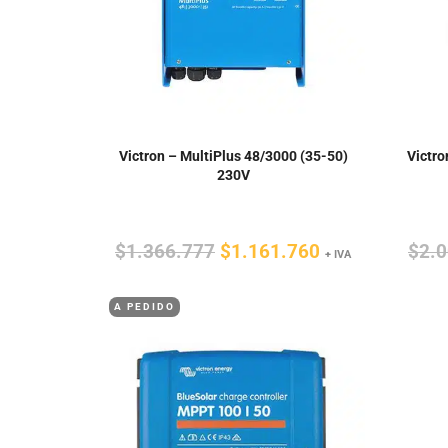
Victron – MultiPlus 48/3000 (35-50)
Victro
230V
El
El
$
1.366.777
$
1.161.760
$
2.
+ IVA
precio
precio
A PEDIDO
original
actual
era:
es:
$1.366.777.
$1.161.760.