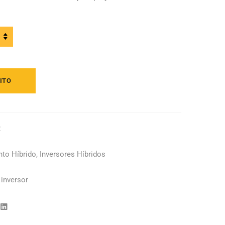
HP3-
ITO
2
to Híbrido
,
Inversores Híbridos
,
inversor