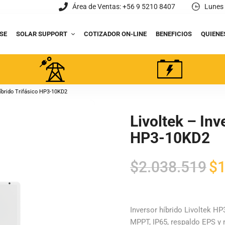
Área de Ventas: +56 9 5210 8407
Lunes 
SE
SOLAR SUPPORT
COTIZADOR ON-LINE
BENEFICIOS
QUIENE
Híbrido Trifásico HP3-10KD2
Livoltek – Inv
HP3-10KD2
El
$
2.038.519
$
1
pre
orig
era:
Inversor híbrido Livoltek HP
MPPT, IP65, respaldo EPS y 
$2.