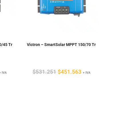
0/45 Tr
Victron – SmartSolar MPPT 150/70 Tr
l
El
El
$
531.251
$
451.563
+ IVA
+ IVA
precio
precio
precio
ctual
original
actual
s:
era:
es:
$297.508.
$531.251.
$451.563.