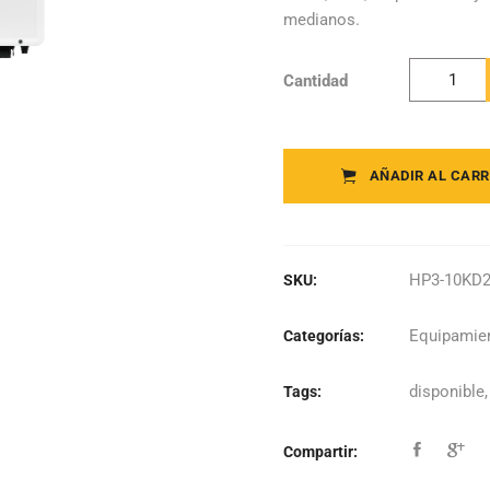
medianos.
Cantidad
Livoltek -
Inversor
Híbrido
Trifásico 
AÑADIR AL CARR
10KD2
quantity
HP3-10KD
SKU:
Equipamien
Categorías:
disponible
Tags:
Compartir: