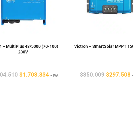
n – MultiPlus 48/5000 (70-100)
Victron – SmartSolar MPPT 15
230V
El
El
El
E
004.510
$
1.703.834
$
350.009
$
297.508
+ IVA
precio
precio
precio
original
actual
original
a
era:
es:
era:
e
$2.004.510.
$1.703.834.
$350.009.