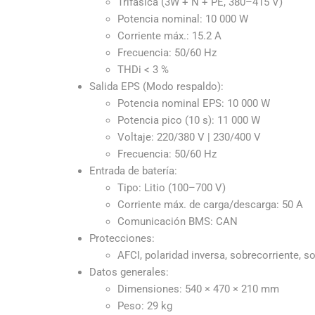
Trifásica (3W + N + PE, 380–415 V)
Potencia nominal: 10 000 W
Corriente máx.: 15.2 A
Frecuencia: 50/60 Hz
THDi < 3 %
Salida EPS (Modo respaldo):
Potencia nominal EPS: 10 000 W
Potencia pico (10 s): 11 000 W
Voltaje: 220/380 V | 230/400 V
Frecuencia: 50/60 Hz
Entrada de batería:
Tipo: Litio (100–700 V)
Corriente máx. de carga/descarga: 50 A
Comunicación BMS: CAN
Protecciones:
AFCI, polaridad inversa, sobrecorriente, s
Datos generales:
Dimensiones: 540 × 470 × 210 mm
Peso: 29 kg