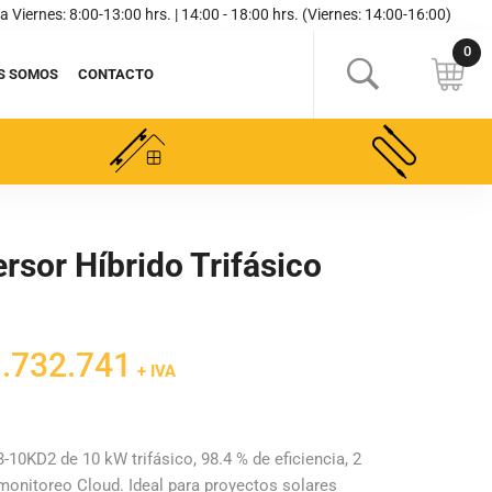
a Viernes: 8:00-13:00 hrs. | 14:00 - 18:00 hrs. (Viernes: 14:00-16:00)
S SOMOS
CONTACTO
ersor Híbrido Trifásico
El
.732.741
+ IVA
cio
precio
inal
actual
es:
3-10KD2 de 10 kW trifásico, 98.4 % de eficiencia, 2
monitoreo Cloud. Ideal para proyectos solares
038.519.
$1.732.741.