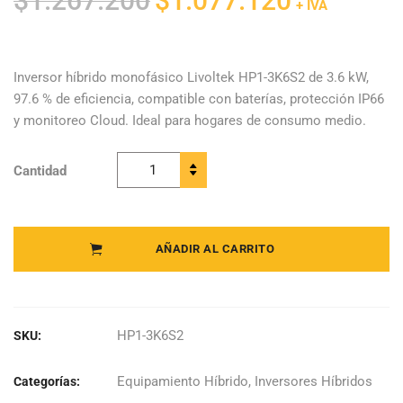
$
1.267.200
$
1.077.120
+ IVA
precio
precio
original
actual
era:
es:
Inversor híbrido monofásico Livoltek HP1-3K6S2 de 3.6 kW,
97.6 % de eficiencia, compatible con baterías, protección IP66
$1.267.200.
$1.077.120.
y monitoreo Cloud. Ideal para hogares de consumo medio.
Cantidad
Livoltek -
Inversor
Híbrido
Monofásico
AÑADIR AL CARRITO
HP1-3K6S2
quantity
HP1-3K6S2
SKU:
Equipamiento Híbrido
,
Inversores Híbridos
Categorías: