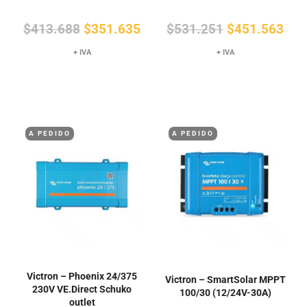
El
El
El
El
$
413.688
$
351.635
$
531.251
$
451.563
precio
precio
precio
pre
+ IVA
+ IVA
original
actual
original
actu
era:
es:
era:
es:
$413.688.
$351.635.
$531.251.
$45
A PEDIDO
A PEDIDO
Victron – Phoenix 24/375
Victron – SmartSolar MPPT
230V VE.Direct Schuko
100/30 (12/24V-30A)
outlet