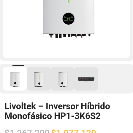
Livoltek – Inversor Híbrido
Monofásico HP1-3K6S2
El
El