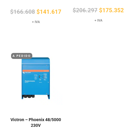
El
El
$
206.297
$
175.352
El
El
$
166.608
$
141.617
precio
pre
precio
precio
+ IVA
+ IVA
original
actu
original
actual
era:
es:
era:
es:
$206.297.
$17
$166.608.
$141.617.
A PEDIDO
Victron – Phoenix 48/5000
230V