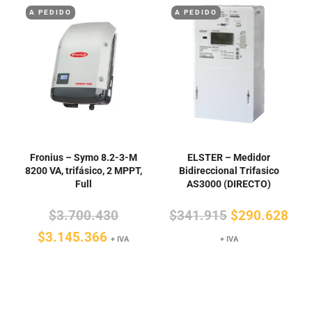
A PEDIDO
A PEDIDO
$3.101.939.
$3.456.6
Fronius – Symo 8.2-3-M
ELSTER – Medidor
8200 VA, trifásico, 2 MPPT,
Bidireccional Trifasico
Full
AS3000 (DIRECTO)
El
El
El
$
3.700.430
$
341.915
$
290.628
El
precio
precio
pre
$
3.145.366
+ IVA
+ IVA
precio
original
original
actu
actual
era:
era:
es:
es:
$3.700.430.
$341.915.
$29