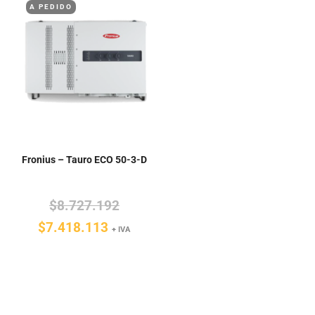
A PEDIDO
$3.145.366.
Fronius – Tauro ECO 50-3-D
El
$
8.727.192
El
precio
$
7.418.113
+ IVA
precio
original
actual
era:
es:
$8.727.192.
$7.418.113.