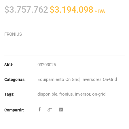
El
El
$
3.757.762
$
3.194.098
+ IVA
precio
precio
original
actual
era:
es:
FRONIUS
$3.757.762.
$3.194.098.
03203025
SKU:
Equipamiento On Grid
,
Inversores On-Grid
Categorías:
disponible
,
fronius
,
inversor
,
on-grid
Tags:
Compartir: