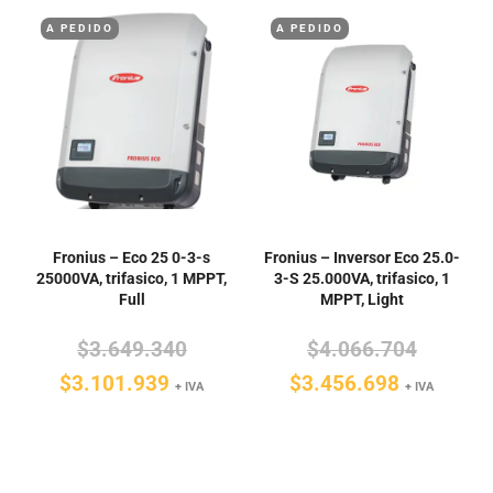
A PEDIDO
A PEDIDO
Fronius – Eco 25 0-3-s
Fronius – Inversor Eco 25.0-
25000VA, trifasico, 1 MPPT,
3-S 25.000VA, trifasico, 1
Full
MPPT, Light
El
El
$
3.649.340
$
4.066.704
El
precio
El
precio
$
3.101.939
$
3.456.698
+ IVA
+ IVA
precio
original
precio
original
actual
era:
actual
era:
es:
$3.649.340.
es:
$4.066.