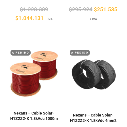
El
El
El
$
1.228.389
$
295.924
$
251.535
El
precio
precio
pre
$
1.044.131
+ IVA
+ IVA
precio
original
original
actu
actual
era:
era:
es:
es:
$1.228.389.
$295.924.
$25
$1.044.131.
A PEDIDO
A PEDIDO
Nexans – Cable Solar-
Nexans – Cable Solar-
H1Z2Z2-K 1.8kVdc 1000m
H1Z2Z2-K 1.8kVdc 4mm2