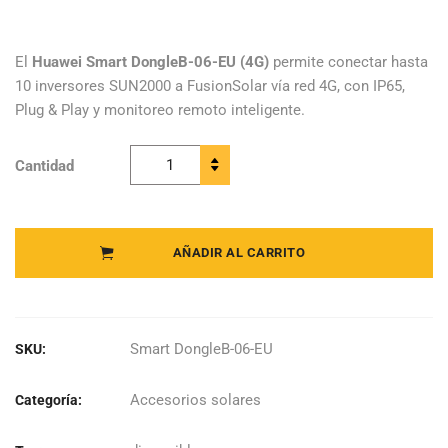
original
actual
era:
es:
El
Huawei Smart DongleB-06-EU (4G)
permite conectar hasta
10 inversores SUN2000 a FusionSolar vía red 4G, con IP65,
$171.833.
$146.058.
Plug & Play y monitoreo remoto inteligente.
Cantidad
Huawei -
Smart
DongleB-06-
EU - 4G
AÑADIR AL CARRITO
quantity
Smart DongleB-06-EU
SKU:
Accesorios solares
Categoría: