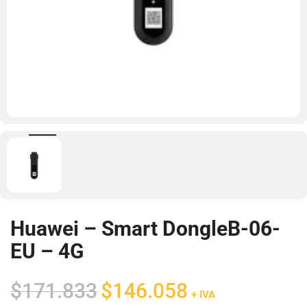
Huawei – Smart DongleB-06-
EU – 4G
El
El
$
171.833
$
146.058
+ IVA
precio
precio