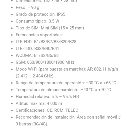
Dimensiones: 162 × 48 × 28 mm
Peso: ≈ 90 g
Grado de protección: IP65
Consumo típico: 3.5 W
Tipo de SIM: Mini-SIM (15 × 25 mm)
Frecuencias soportadas:
LTE-FDD: B1/B3/B7/B8/B20/B28
LTE-TDD: B38/B40/B41
WCDMA: B1/B2/B5/B8
GSM: 850/900/1800/1900 MHz
Modo Wi-Fi (para puesta en marcha): AP, 802.11 b/g/n
(2.412 – 2.484 GHz)
Rango de temperatura de operación: −30 °C a +65 °C
Temperatura de almacenamiento: −40 °C a +70 °C
Humedad relativa: 5 % – 95 % HR
Altitud máxima: 4 000 m
Certificaciones: CE, RCM, TELEC
Recomendación de instalación: Área con señal móvil ≥
3 barras (3G/4G).