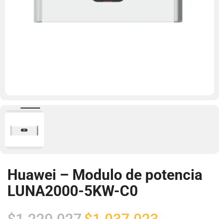
Huawei – Modulo de potencia
LUNA2000-5KW-C0
El
El