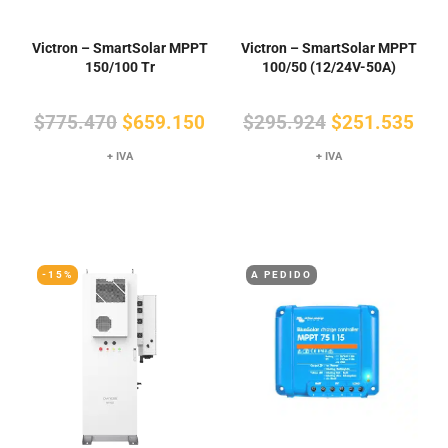
Victron – SmartSolar MPPT
Victron – SmartSolar MPPT
150/100 Tr
100/50 (12/24V-50A)
El
El
El
El
$
775.470
$
659.150
$
295.924
$
251.535
precio
precio
precio
pre
+ IVA
+ IVA
original
actual
original
actu
era:
es:
era:
es:
$775.470.
$659.150.
$295.924.
$25
-15%
A PEDIDO