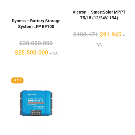
Victron – SmartSolar MPPT
75/15 (12/24V-15A)
Dyness – Battery Storage
System LFP BF100
El
El
$
108.171
$
91.945
+
El
$
30.000.000
precio
preci
IVA
El
precio
$
25.500.000
original
actua
+ IVA
precio
original
era:
es:
actual
era:
$108.171.
$91.
es:
$30.000.000.
-15%
$25.500.000.