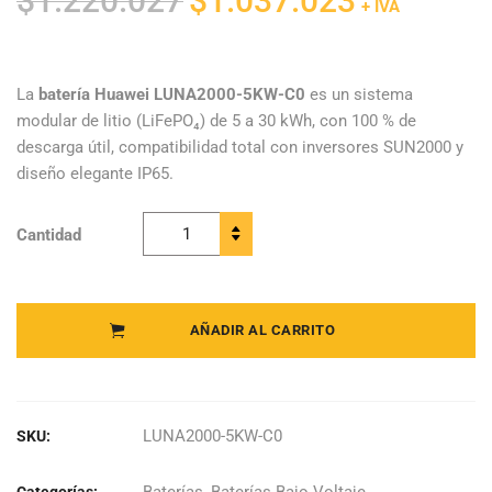
$
1.220.027
$
1.037.023
+ IVA
precio
precio
original
actual
era:
es:
La
batería Huawei LUNA2000-5KW-C0
es un sistema
modular de litio (LiFePO₄) de 5 a 30 kWh, con 100 % de
$1.220.027.
$1.037.023.
descarga útil, compatibilidad total con inversores SUN2000 y
diseño elegante IP65.
Cantidad
Huawei -
Modulo de
potencia
LUNA2000-
AÑADIR AL CARRITO
5KW-C0
quantity
LUNA2000-5KW-C0
SKU:
Baterías
,
Baterías Bajo Voltaje
Categorías: