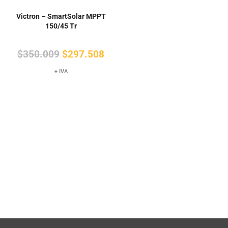
Victron – SmartSolar MPPT
150/45 Tr
El
El
$
350.009
$
297.508
precio
precio
+ IVA
original
actual
era:
es:
$350.009.
$297.508.