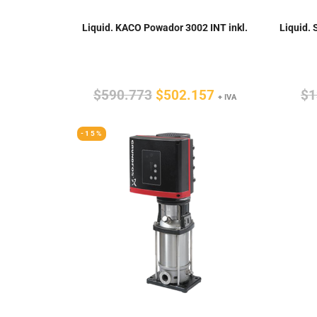
Liquid. KACO Powador 3002 INT inkl.
Liquid. 
El
El
$
590.773
$
502.157
$
1
+ IVA
precio
precio
-15%
original
actual
era:
es:
$590.773.
$502.157.