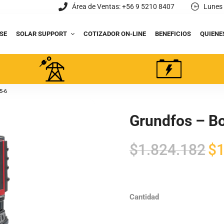
Área de Ventas: +56 9 5210 8407
Lunes 
SE
SOLAR SUPPORT
COTIZADOR ON-LINE
BENEFICIOS
QUIENE
5-6
Grundfos – Bo
El
$
1.824.182
$
1
pre
orig
era:
Cantidad
$1.