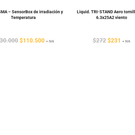
SMA – SensorBox de irradiación y
Liquid. TRI-STAND Aero tornill
Temperatura
6.3x25A2 viento
El
El
El
El
30.000
$
110.500
$
272
$
231
+ IVA
+ IVA
precio
precio
precio
preci
original
actual
original
actua
era:
es:
era:
es:
$130.000.
$110.500.
$272.
$231