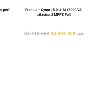
o perf
Fronius – Symo 15.0-3-M 15000 VA,
trifásico, 2 MPPT, Full
El
El
$
4.110.658
$
3.494.059
+ IVA
o
precio
precio
l
original
actual
era:
es:
.
$4.110.658.
$3.494.059.