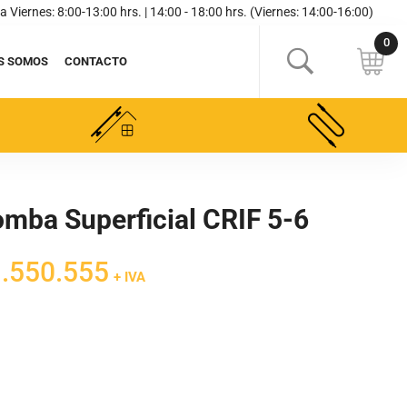
a Viernes: 8:00-13:00 hrs. | 14:00 - 18:00 hrs. (Viernes: 14:00-16:00)
S SOMOS
CONTACTO
mba Superficial CRIF 5-6
El
.550.555
+ IVA
cio
precio
inal
actual
es:
824.182.
$1.550.555.