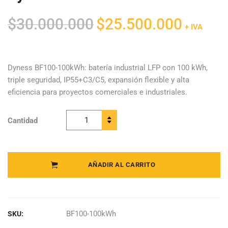
El
El
$
30.000.000
$
25.500.000
+ IVA
precio
precio
original
actual
era:
es:
Dyness BF100-100kWh: batería industrial LFP con 100 kWh,
triple seguridad, IP55+C3/C5, expansión flexible y alta
$30.000.000.
$25.500.0
eficiencia para proyectos comerciales e industriales.
Cantidad
Dyness -
Battery
Storage
System LFP
AÑADIR AL CARRITO
BF100
quantity
BF100-100kWh
SKU: