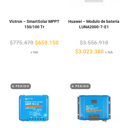
Victron – SmartSolar MPPT
Huawei – Modulo de batería
150/100 Tr
LUNA2000-7-E1
El
El
El
$
775.470
$
659.150
$
3.556.918
precio
precio
El
precio
$
3.023.380
+ IVA
+ IVA
original
actual
precio
original
era:
es:
actual
era:
$775.470.
$659.150.
es:
$3.556.
$3.023.3
A PEDIDO
A PEDIDO