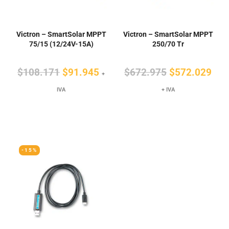
Victron – SmartSolar MPPT
Victron – SmartSolar MPPT
75/15 (12/24V-15A)
250/70 Tr
El
El
El
El
$
108.171
$
91.945
$
672.975
$
572.029
+
precio
precio
precio
pre
IVA
+ IVA
original
actual
original
actu
era:
es:
era:
es:
$108.171.
$91.945.
$672.975.
$57
-15%