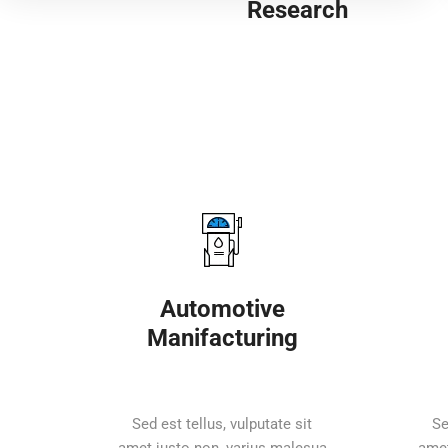
Research
Providing a wide
range of services
related to the basic
line of factory
industrial.We are
proud to...
SEE MORE
Automotive
Manifacturing
Sed est tellus, vulputate sit
Se