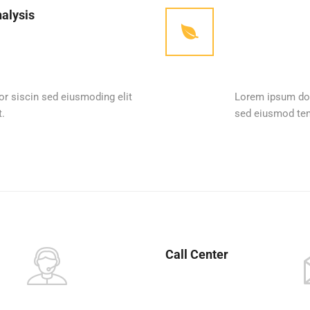
alysis
r siscin sed eiusmoding elit
Lorem ipsum dol
.
sed eiusmod tem
Call Center