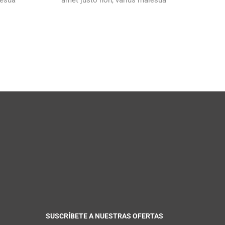
lesua
amet justo non, varius malesua
SUSCRÍBETE A NUESTRAS OFERTAS