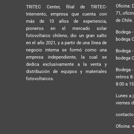
Oficina:
TRITEC Center, filial de TRITEC-
71, ofici
Intervento, empresa que cuenta con
de Chile.
más de 10 años de experiencia,
pioneros en el mercado solar
Bodega -
fotovoltaico chileno, dio un gran salto
bodega C2
en el año 2021, y a partir de una línea de
negocio interna se formó como una
Bodega -
empresa independiente, la cual se
bodega C2
dedica exclusivamente a la venta y
Bodega -
distribución de equipos y materiales
retiros 8
fotovoltaicos.
8:00 a 15
Lunes a j
viernes d
contacto@
Oficina: 