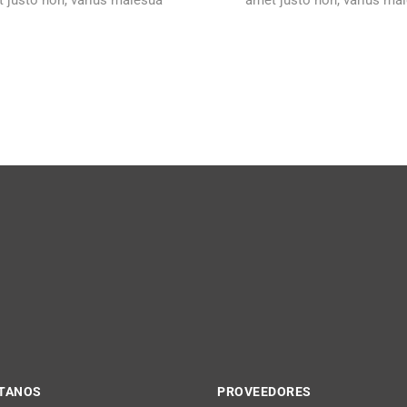
 justo non, varius malesua
amet justo non, varius ma
TANOS
PROVEEDORES