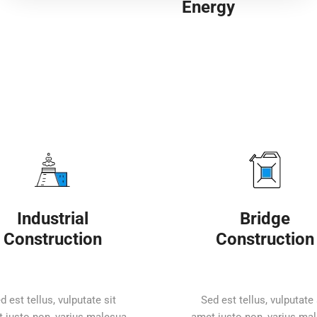
Energy
Providing a wide
range of services
related to the basic
line of factory
industrial.We are
proud to...
SEE MORE
Industrial
Bridge
Construction
Construction
d est tellus, vulputate sit
Sed est tellus, vulputate 