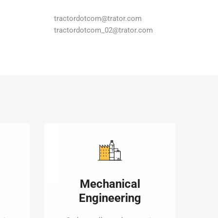
tractordotcom@trator.com
tractordotcom_02@trator.com
Mechanical
Engineering