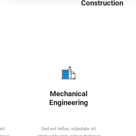
Construction
Providing a wide
range of services
related to the basic
line of factory
industrial.We are
proud to...
SEE MORE
Mechanical
Engineering
sit
Sed est tellus, vulputate sit