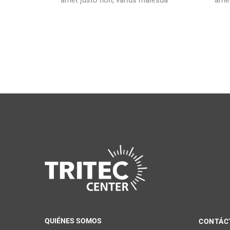
amet justo non, varius malesua
amet
QUIÉNES SOMOS
CONTÁC