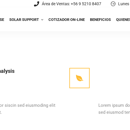
Área de Ventas: +56 9 5210 8407
Lunes 
SE
SOLAR SUPPORT
COTIZADOR ON-LINE
BENEFICIOS
QUIENE
alysis
r siscin sed eiusmoding elit
Lorem ipsum dol
.
sed eiusmod tem