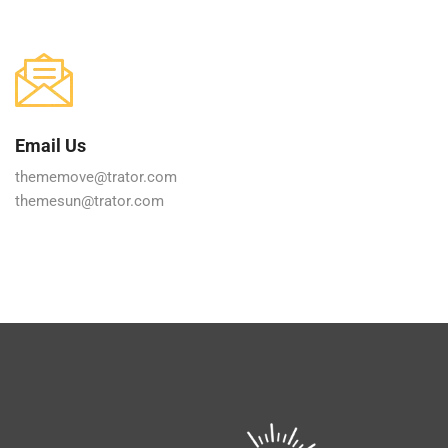
Email Us
thememove@trator.com
themesun@trator.com