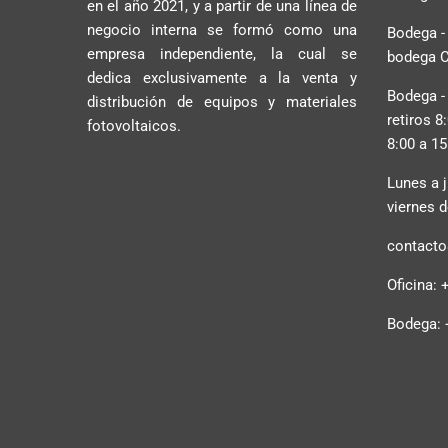
en el año 2021, y a partir de una línea de
negocio interna se formó como una
Bodega -
empresa independiente, la cual se
bodega C2
dedica exclusivamente a la venta y
Bodega -
distribución de equipos y materiales
retiros 8
fotovoltaicos.
8:00 a 15
Lunes a j
viernes d
contacto@
Oficina: 
Bodega: 