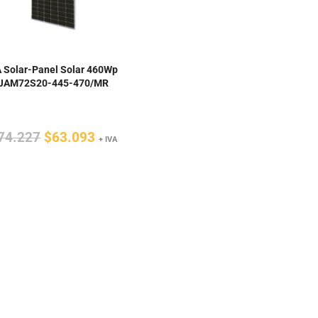
 Solar-Panel Solar 460Wp
JAM72S20-445-470/MR
El
El
74.227
$
63.093
+ IVA
precio
precio
original
actual
era:
es:
$74.227.
$63.093.