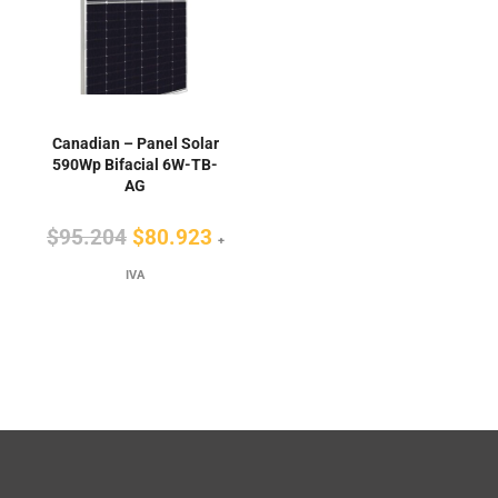
Canadian – Panel Solar
590Wp Bifacial 6W-TB-
AG
El
El
$
95.204
$
80.923
+
precio
precio
IVA
original
actual
era:
es:
$95.204.
$80.923.